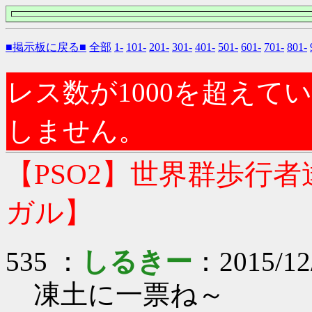
■掲示板に戻る■
全部
1-
101-
201-
301-
401-
501-
601-
701-
801-
レス数が1000を超え
しません。
【PSO2】世界群歩行
ガル】
535 ：
しるきー
：2015/12
凍土に一票ね～