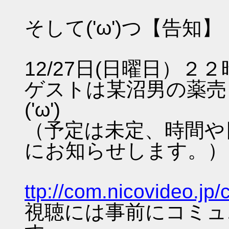
そして('ω')つ【告知】
12/27日(日曜日）
ゲストは某沼男の薬売
('ω')ゞ
（予定は未定、時間や
にお知らせします。）
ttp://com.nicovideo.j
視聴には事前にコミュ