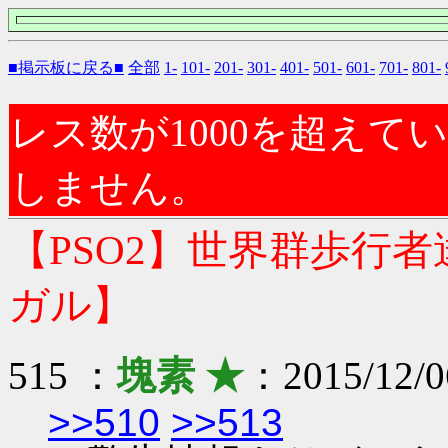
■掲示板に戻る■
全部
1-
101-
201-
301-
401-
501-
601-
701-
801-
レス数が1000を超え
しません。
【PSO2】世界群歩行
ガル】
515 ：
塊素 ★
：2015/12/06
>>510
>>513