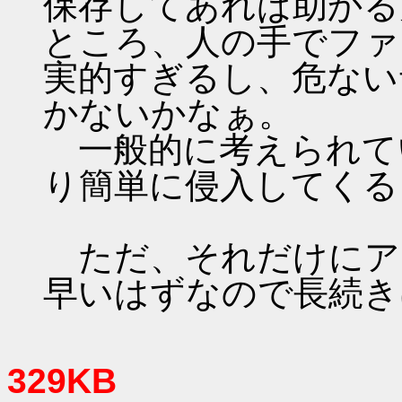
保存してあれば助かる
ところ、人の手でファ
実的すぎるし、危ない
かないかなぁ。
一般的に考えられて
り簡単に侵入してくる
ただ、それだけにア
早いはずなので長続き
329KB