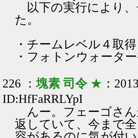
以下の実行により、
た。
・チームレベル４取得 …
・フォトンウォーター補充 
226 ：
塊素 司令
★
：2013/
ID:HfFaRRLYpI
んー。フェーゴさん
返していて、今まで全
容があるのに気が付い