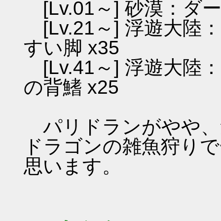
[Lv.01～] 砂漠：ダ
[Lv.21～] 浮遊大
すい脚 x35
[Lv.41～] 浮遊大
の背鰭 x25
パリドランがやや、
ドラゴンの雑魚狩りで
思います。