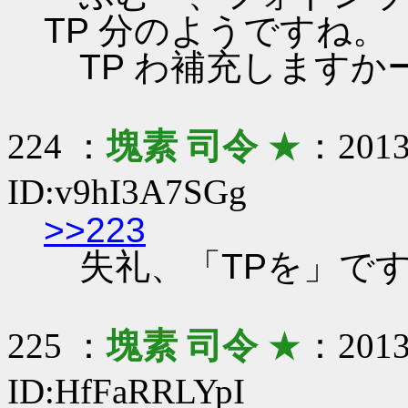
TP 分のようですね。
TP わ補充しますか
224 ：
塊素 司令
★
：2013/
ID:v9hI3A7SGg
>>223
失礼、「TPを」で
225 ：
塊素 司令
★
：2013/
ID:HfFaRRLYpI