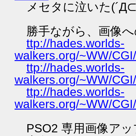
メセタに泣いた(´Д⊂ｸ
勝手ながら、画像へ
ttp://hades.worlds-
walkers.org/~WW/CGI/
ttp://hades.worlds-
walkers.org/~WW/CGI/
ttp://hades.worlds-
walkers.org/~WW/CGI/
PSO2 専用画像ア