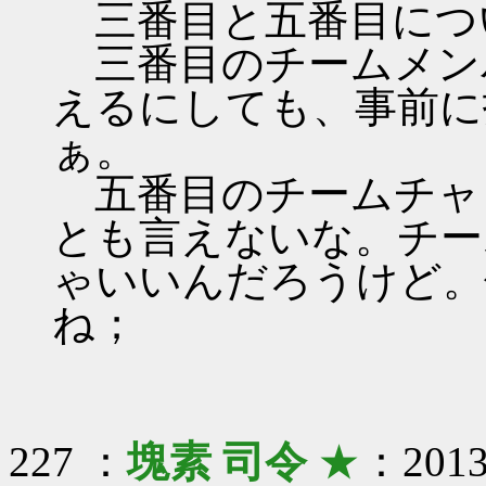
三番目と五番目につ
三番目のチームメン
えるにしても、事前に
ぁ。
五番目のチームチャ
とも言えないな。チー
ゃいいんだろうけど。
ね；
227 ：
塊素 司令
★
：2013/