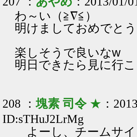
207 ：
あやめ
：2013/01/01
わ～い（≧∇≦）
明けましておめでとうござ
楽しそうで良いなw
明日できたら見に行こ
208 ：
塊素 司令
★
：2013/
ID:sTHuJ2LrMg
よーし、チームサイ