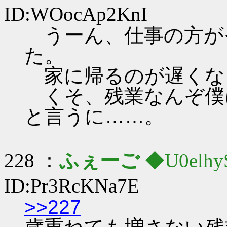
ID:WOocAp2KnI
うーん、仕事の方が
た。
家に帰るのが遅くな
くそ、残業なんぞ僕
と言うに……。
228 ：
ふぇーご
◆U0elhy
ID:Pr3RcKNa7E
>>227