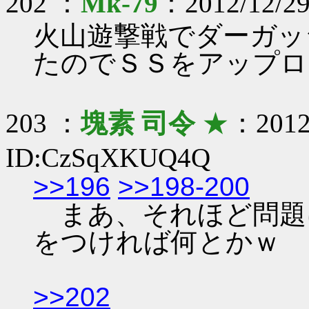
202 ：
Mk-79
：2012/12/29
火山遊撃戦でダーガッ
たのでＳＳをアップロ
203 ：
塊素 司令
★
：2012/
ID:CzSqXKUQ4Q
>>196
>>198-200
まあ、それほど問題
をつければ何とかｗ
>>202