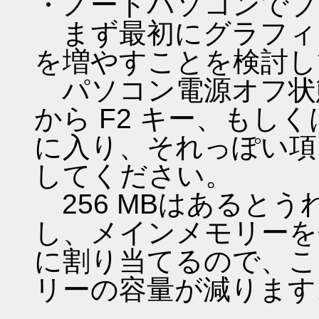
・ノートパソコンでプ
まず最初にグラフィ
を増やすことを検討し
パソコン電源オフ状
から F2 キー、もしくは
に入り、それっぽい項
してください。
256 MBはあると
し、メインメモリーを
に割り当てるので、こ
リーの容量が減ります