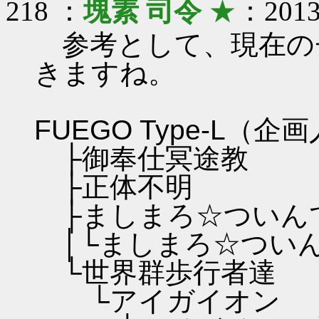
218 ：
塊素 司令
★
：2013/
参考として、現在の
きますね。
FUEGO Type-L（
├御奉仕冥途教
├正体不明
├ましまろ☆ついん
│└ましまろ☆つい
└世界群歩行者達
└アイガイオン