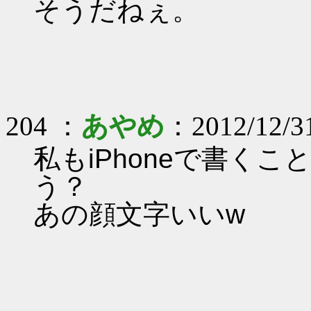
そうだねぇ。
204 ：
あやめ
：2012/12/3
私もiPhoneで書く
う？
あの顔文字いいw