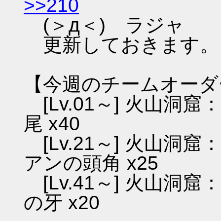
>>210
(＞д＜)ゞラジャ
更新しておきます。
【今週のチームオーダ
[Lv.01～] 火山洞
尾 x40
[Lv.21～] 火山洞
アンの頭角 x25
[Lv.41～] 火山洞
の牙 x20