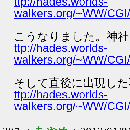
ttp://hades.worlds-
walkers.org/~WW/CGI/
こうなりました。神社～
ttp://hades.worlds-
walkers.org/~WW/CGI/
そして直後に出現した
ttp://hades.worlds-
walkers.org/~WW/CGI/