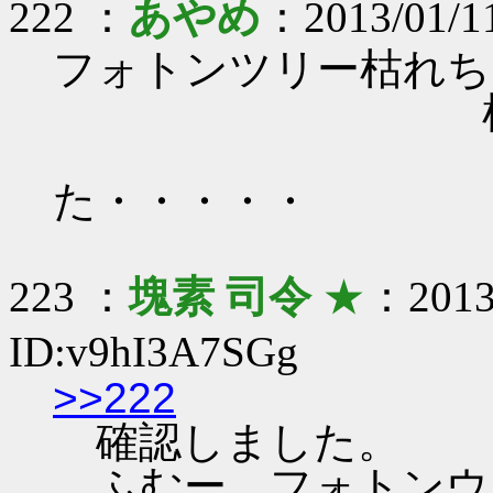
222 ：
あやめ
：2013/01/11
フォトンツリー枯れち
枯れちゃっ
かれ
た・・・・・
223 ：
塊素 司令
★
：2013/
ID:v9hI3A7SGg
>>222
確認しました。
ふむー、フォトンウォー