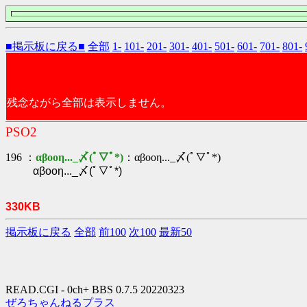
■掲示板に戻る■
全部
1-
101-
201-
301-
401-
501-
601-
701-
801-
残念ながら全部は表示しません。
PSO2
196 ：
αβοοη..._〆(ﾟ▽ﾟ*)
：αβοοη..._〆(ﾟ▽ﾟ*)
αβοοη..._〆(ﾟ▽ﾟ*)
330KB
掲示板に戻る
全部
前100
次100
最新50
READ.CGI - 0ch+ BBS 0.7.5 20220323
ぜろちゃんねるプラス