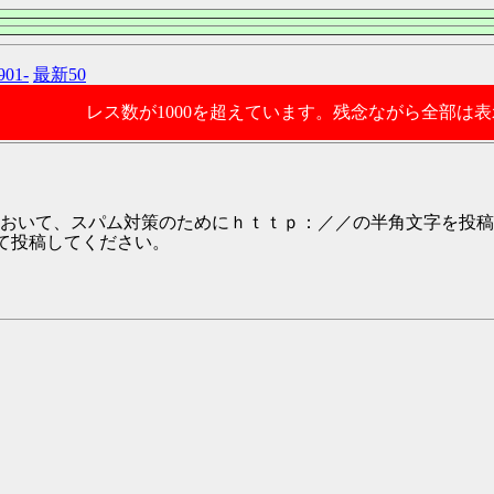
901-
最新50
レス数が1000を超えています。残念ながら全部は
おいて、スパム対策のためにｈｔｔｐ：／／の半角文字を投稿
として投稿してください。