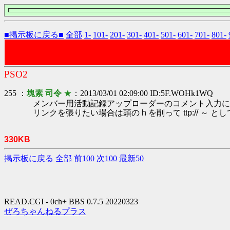
■掲示板に戻る■
全部
1-
101-
201-
301-
401-
501-
601-
701-
801-
PSO2
255 ：
塊素 司令
★
：2013/03/01 02:09:00 ID:5F.WOHk1WQ
メンバー用活動記録アップローダーのコメント入力に
リンクを張りたい場合は頭の h を削って ttp:// ～ 
330KB
掲示板に戻る
全部
前100
次100
最新50
READ.CGI - 0ch+ BBS 0.7.5 20220323
ぜろちゃんねるプラス