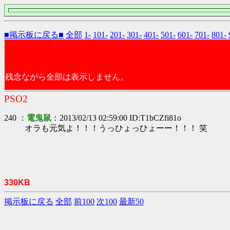
■掲示板に戻る■
全部
1-
101-
201-
301-
401-
501-
601-
701-
801-
残念ながら全部は表示しません。
PSO2
240 ：
電鬼鼠
：2013/02/13 02:59:00 ID:T1bCZfi81o
オラも元気よ！！！うっひょっひょーー！！！ 笑
330KB
掲示板に戻る
全部
前100
次100
最新50