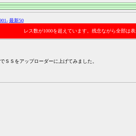
901-
最新50
レス数が1000を超えています。残念ながら全部は
でＳＳをアップローダーに上げてみました。