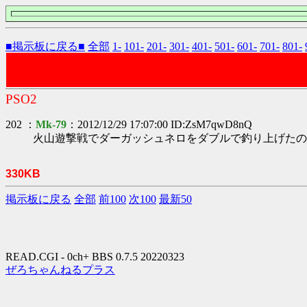
■掲示板に戻る■
全部
1-
101-
201-
301-
401-
501-
601-
701-
801-
PSO2
202 ：
Mk-79
：2012/12/29 17:07:00 ID:ZsM7qwD8nQ
火山遊撃戦でダーガッシュネロをダブルで釣り上げたの
330KB
掲示板に戻る
全部
前100
次100
最新50
READ.CGI - 0ch+ BBS 0.7.5 20220323
ぜろちゃんねるプラス