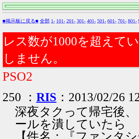
■掲示板に戻る■
全部
1-
101-
201-
301-
401-
501-
601-
701-
801-
レス数が1000を超え
しません。
PSO2
250 ：
RIS
：2013/02/26 1
深夜タクって帰宅後、
ールを潰していたら
【件名：『ファンタシ