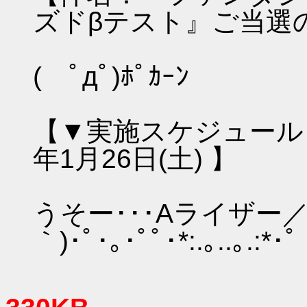
ズドβテスト』ご当選
( ﾟдﾟ)ﾎﾟｶｰﾝ
【▼実施スケジュール：20
年1月26日(土) 】
うそー･･･Aライザー
｀)･ﾟ･｡･ﾟﾟ･*:.｡..｡.:*･ﾟ