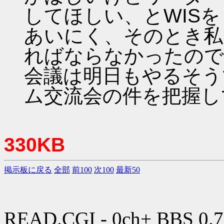
してほしい、とWIS
あいにく、そのとき私
ればならなかったので
会議は明日もやるそう
ム交流会の件を把握し
330KB
掲示板に戻る
全部
前100
次100
最新50
READ.CGI - 0ch+ BBS 0.7