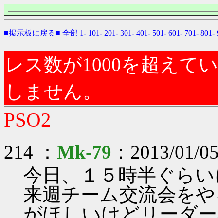
■掲示板に戻る■
全部
1-
101-
201-
301-
401-
501-
601-
701-
801-
レス数が1000を超え
しません。
PSO2
214 ：
Mk-79
：2013/01/05
今日、１５時半ぐらい
来週チーム交流会をや
がほしいけどリーダー