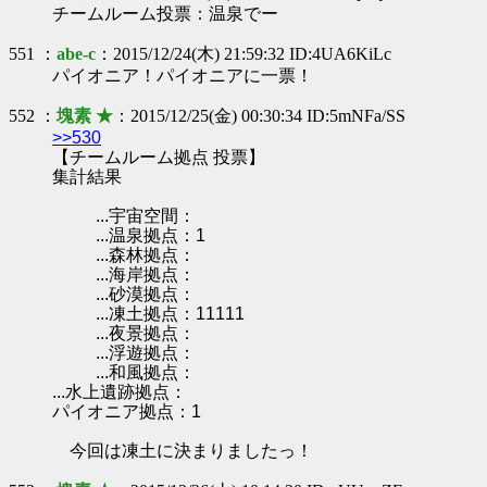
チームルーム投票：温泉でー
551 ：
abe-c
：2015/12/24(木) 21:59:32 ID:4UA6KiLc
パイオニア！パイオニアに一票！
552 ：
塊素 ★
：2015/12/25(金) 00:30:34 ID:5mNFa/SS
>>530
【チームルーム拠点 投票】
集計結果
...宇宙空間：
...温泉拠点：1
...森林拠点：
...海岸拠点：
...砂漠拠点：
...凍土拠点：11111
...夜景拠点：
...浮遊拠点：
...和風拠点：
...水上遺跡拠点：
パイオニア拠点：1
今回は凍土に決まりましたっ！