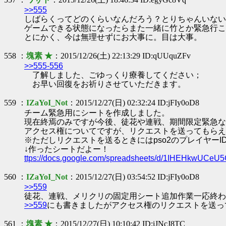
>>555
しばらくってどのくらいなんだろう？とりちゃんいない
ゲームできる状態になったらまた一緒に竹とか緊急行こ
とにかく、今は無理せずにお大事に。目は大事。
558 ：
塊素 ★
：2015/12/26(土) 22:13:29 ID:qUUquZFv
>>555-556
了解しました、ごゆっくり療養してください；
お早い回復をお祈りさせていただきます。
559 ：
IZaYoI_Not
：2015/12/27(日) 02:32:24 ID:jFIy0oD8
チーム緊急用にシートを作成しました。
現在終焉のみですが今後、徒花や連戦、期間限定緊急な
アクセス権についてですが、リクエストを送ってもらえ
※ただしリクエストを送るときにはpso2のプレイヤー
↓作ったシートだよー！
ttps://docs.google.com/spreadsheets/d/1IHEHkwUCeU
560 ：
IZaYoI_Not
：2015/12/27(日) 03:54:52 ID:jFIy0oD8
>>559
徒花、連戦、メリクリの固定用シート追加作業一応終わ
>>559
にも書きましたがアクセス権のリクエストを送っ
561 ：
塊素 ★
：2015/12/27(日) 10:10:42 ID:iJNcJ8TC