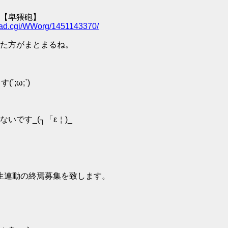
【卑猥砲】
/read.cgi/WWorg/1451143370/
た方がまとまるね。
;ω;`)
です_(┐「ε￤)_
コ生連動の終焉募集を致します。