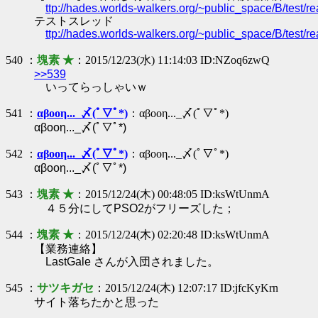
ttp://hades.worlds-walkers.org/~public_space/B/test
テストスレッド
ttp://hades.worlds-walkers.org/~public_space/B/test
540 ：
塊素 ★
：2015/12/23(水) 11:14:03 ID:NZoq6zwQ
>>539
いってらっしゃいｗ
541 ：
αβοοη..._〆(ﾟ▽ﾟ*)
：αβοοη..._〆(ﾟ▽ﾟ*)
αβοοη..._〆(ﾟ▽ﾟ*)
542 ：
αβοοη..._〆(ﾟ▽ﾟ*)
：αβοοη..._〆(ﾟ▽ﾟ*)
αβοοη..._〆(ﾟ▽ﾟ*)
543 ：
塊素 ★
：2015/12/24(木) 00:48:05 ID:ksWtUnmA
４５分にしてPSO2がフリーズした；
544 ：
塊素 ★
：2015/12/24(木) 02:20:48 ID:ksWtUnmA
【業務連絡】
LastGale さんが入団されました。
545 ：
サツキガセ
：2015/12/24(木) 12:07:17 ID:jfcKyKrn
サイト落ちたかと思った