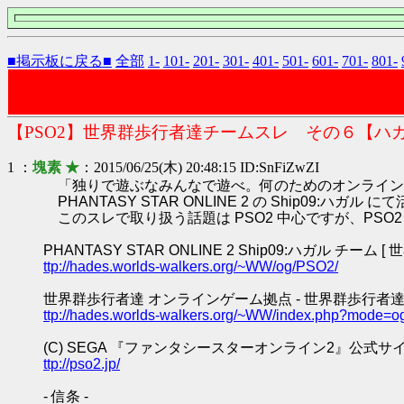
■掲示板に戻る■
全部
1-
101-
201-
301-
401-
501-
601-
701-
801-
【PSO2】世界群歩行者達チームスレ その６【ハ
1 ：
塊素 ★
：2015/06/25(木) 20:48:15 ID:SnFiZwZI
「独りで遊ぶなみんなで遊べ。何のためのオンライン
PHANTASY STAR ONLINE 2 の Ship0
このスレで取り扱う話題は PSO2 中心ですが、PS
PHANTASY STAR ONLINE 2 Ship09:ハガル チーム 
ttp://hades.worlds-walkers.org/~WW/og/PSO2/
世界群歩行者達 オンラインゲーム拠点 - 世界群歩行者達
ttp://hades.worlds-walkers.org/~WW/index.php?mode=o
(C) SEGA 『ファンタシースターオンライン2』公式サ
ttp://pso2.jp/
- 信条 -