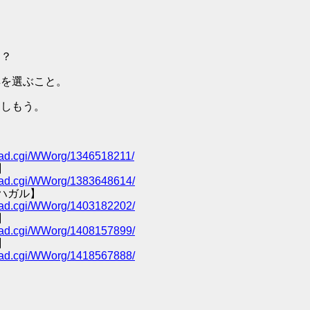
ン？
具を選ぶこと。
楽しもう。
/read.cgi/WWorg/1346518211/
】
/read.cgi/WWorg/1383648614/
ハガル】
/read.cgi/WWorg/1403182202/
】
/read.cgi/WWorg/1408157899/
】
/read.cgi/WWorg/1418567888/