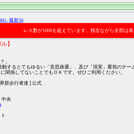
901-
最新50
レス数が1000を超えています。残念ながら全部は
ガル】
？」
9:ハガル にて活動するとてもゆるい「意思疎通」、及び「現実」重視の
O2 に関係してないことでもＯＫです。ぜひご利用ください。
[ 世界群歩行者達 ] 公式
 中央
g
イト