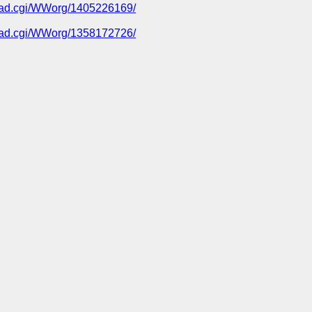
/read.cgi/WWorg/1405226169/
/read.cgi/WWorg/1358172726/