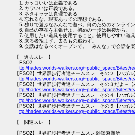
1. カッコいいは正義である。
2. カワいいは正義である。
3. ネタキャラは真理である。
4. 忘れるな。現実あっての理想である。
5. 独りで遊ぶなみんなで遊べ。何のためのオンライ
6. 自己の存在を主張せよ。初めの一歩は挨拶から。
7. 使用したい道具を使用すること。使用しやすい道
8. 来る者拒まず、去るもの追わず。
9. 会話はなるべくオープンで。「みんな」で会話を
【 過去スレ 】
PSO2
ttp://hades.worlds-walkers.org/~public_space/B/test
【PSO2】世界群歩行者達チームスレ その２【ハガル
ttp://hades.worlds-walkers.org/~public_space/B/test
【PSO2】世界群歩行者達チームスレ その３だよ～【
ttp://hades.worlds-walkers.org/~public_space/B/test
【PSO2】世界群歩行者達チームスレ その４【ハガル
ttp://hades.worlds-walkers.org/~public_space/B/test
【PSO2】世界群歩行者達チームスレ その５【ハガル
ttp://hades.worlds-walkers.org/~public_space/B/test
【 関連スレ 】
【PSO2】世界群歩行者達チームスレ 雑談避難所