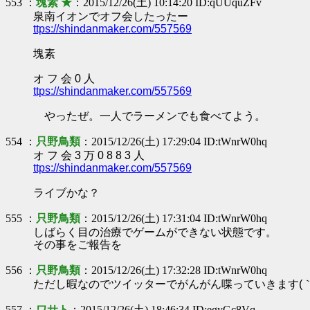
553 ：
塊素 ★
：2015/12/26(土) 10:14:20 ID:qUUquZFv
泉南イオンでオフ会したったー
ttps://shindanmaker.com/557569
塊素
オ フ 会 0 人
ttps://shindanmaker.com/557569
やったぜ。一人でラーメンでも食べてよう。
554 ：
只野鳥類
：2015/12/26(土) 17:29:04 ID:tWnrW0hq
オ フ 会 3 万 0 8 8 3 人
ttps://shindanmaker.com/557569
ライブかな？
555 ：
只野鳥類
：2015/12/26(土) 17:31:04 ID:tWnrW0hq
しばらく目の治療でゲームができない状態です。
その事をご報告を
556 ：
只野鳥類
：2015/12/26(土) 17:32:28 ID:tWnrW0hq
ただし暇なのでツイッターでがんがん喋っていきます(｀
557 ：
ワサト
：2015/12/26(土) 18:46:34 ID:egyGc8Vq