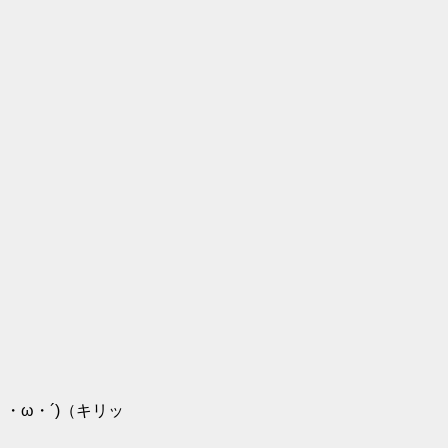
・ω・´)（キリッ