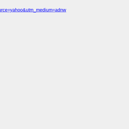
ource=yahoo&utm_medium=adnw