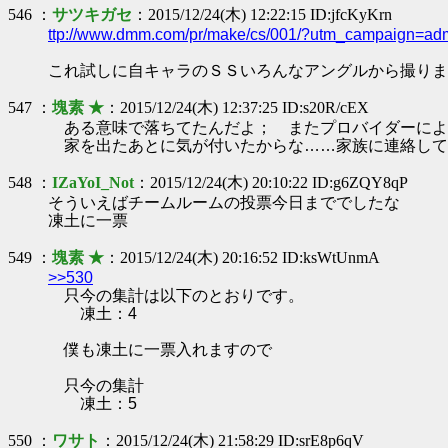
546 ：
サツキガセ
：2015/12/24(木) 12:22:15 ID:jfcKyKrn
ttp://www.dmm.com/pr/make/cs/001/?utm_campaign
これ試しに自キャラのＳＳいろんなアングルから撮りま
547 ：
塊素 ★
：2015/12/24(木) 12:37:25 ID:s20R/cEX
ある意味で落ちてたんだよ； またプロバイダーによっ
家を出たあとに気が付いたからな……家族に連絡して
548 ：
IZaYoI_Not
：2015/12/24(木) 20:10:22 ID:g6ZQY8qP
そういえばチームルームの投票今日まででしたな
凍土に一票
549 ：
塊素 ★
：2015/12/24(木) 20:16:52 ID:ksWtUnmA
>>530
只今の集計は以下のとおりです。
凍土：4
僕も凍土に一票入れますので
只今の集計
凍土：5
550 ：
ワサト
：2015/12/24(木) 21:58:29 ID:srE8p6qV