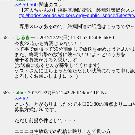
>>559-560
関連のスレ
【若人ちゃんの】採掘基地防衛戦：終焉対策総合スレ
ttp://hades.worlds-walkers.org/~public_space/B/test
専用スレがあるので、終焉関連の話題はこっちでやっ
562 ：
しるきー
：2015/12/27(日) 11:31:57 ID:ibRJbkE0
今夜22時から終焉じゃない！！
って事で頑張って30分前倒しで放送を始めようと思います(´
また、終焉出撃の放送に映っていいよ～という方を
若干名募集かけると思います
(放送前にあるとんが募集してくれます)
ゲストさんにはちょっと慌ただしい状態になって申し訳ない
よろしくお願いします(｡･ｘ･)ゝ
563 ：
alto
：2015/12/27(日) 11:42:26 ID:kfmCDGNz
>>562
ということがありましたので本日21:30の時点よりニ
募集方式はGJです。
ただし前提条件として・・・
ニコニコ生放送での配信に映りこんで良い方