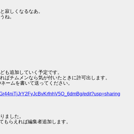
と寂しくなるなあ。
うね。
ども追加していく予定です。
ればチムメンなら気が付いたときに許可出します。
IDネームを書いて送ってください。
5Gr44niTjJrY2FyJcBvKrfnhV5O_6dmBg/edit?usp=sharing
りました。
てもらえれば編集者追加します。