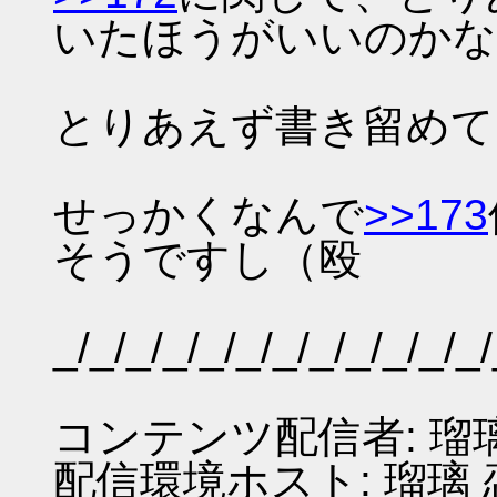
いたほうがいいのかな
とりあえず書き留めて
せっかくなんで
>>173
そうですし（殴
_/_/_/_/_/_/_/_/_/_/_/_/
コンテンツ配信者: 瑠
配信環境ホスト: 瑠璃 