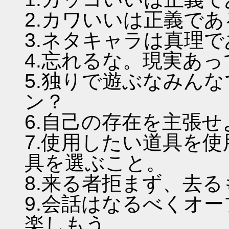
2.カワいいは正義であ
3.ネタキャラは真理
4.忘れるな。現実あ
5.独りで遊ぶなみん
ン？
6.自己の存在を主張
7.使用したい道具を
具を選ぶこと。
8.来る者拒まず、去
9.会話はなるべくオ
楽しもう。