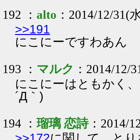
192 ：
alto
：2014/12/31(水)
>>191
にこにーですわあん
193 ：
マルク
：2014/12/31
にこにーはともかく、
´Д｀)
194 ：
瑠璃 恋詩
：2014/12
>>172
に関して、とり