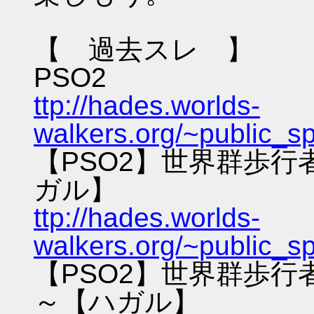
【 過去スレ 】
PSO2
ttp://hades.worlds-
walkers.org/~public_s
【PSO2】世界群歩
ガル】
ttp://hades.worlds-
walkers.org/~public_s
【PSO2】世界群歩
～【ハガル】