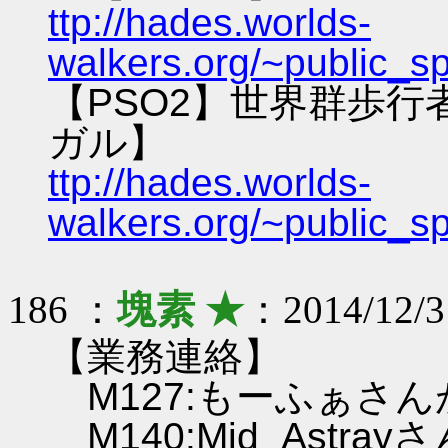
ttp://hades.worlds-
walkers.org/~public_s
【PSO2】世界群歩
ガル】
ttp://hades.worlds-
walkers.org/~public_s
186 ：
塊素 ★
：2014/12/3
【業務連絡】
M127:もーふぁさ
M140:Mid_Astr