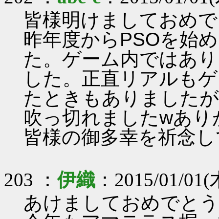
皆様明けましておめでと
昨年度からPSOを始
た。ゲーム内ではあり
した。正直リアルもゲ
たときもありましたが
吹っ切れましたwあり
皆様の御多幸を祈念して
203 ：
伊織
：2015/01/01(木
あけましておめでとうご