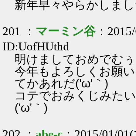
新年早々やらかしまし
201 ：
マーミン谷
：2015/
ID:UofHUthd
明けましておめでむぅご
今年もよろしくお願いしま
てかあれだ('ω'｀)
コテでおみくじみたい
('ω'｀)
202 ：
abe-c
：2015/01/01(