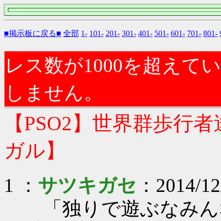
■掲示板に戻る■
全部
1-
101-
201-
301-
401-
501-
601-
701-
801-
レス数が1000を超え
しません。
【PSO2】世界群歩行
ガル】
1 ：
サツキガセ
：2014/12
「独りで遊ぶなみん