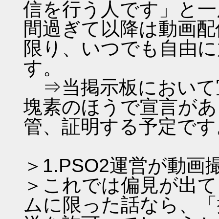
信を行う人です」と一
間過ぎて以降は動画配
限り、いつでも自由に
す。
⇒当掲示板において
塊素のほうで宣言があ
管、証明する予定です
＞1.PSO2運営が動
＞これでは偏見が出て
ムに限った話なら、「