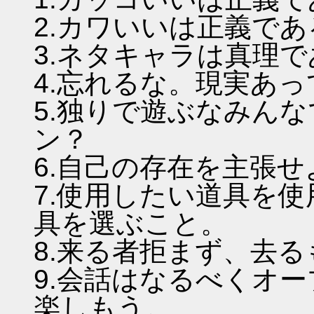
2.カワいいは正義であ
3.ネタキャラは真理
4.忘れるな。現実あ
5.独りで遊ぶなみん
ン？
6.自己の存在を主張
7.使用したい道具を
具を選ぶこと。
8.来る者拒まず、去
9.会話はなるべくオ
楽しもう。