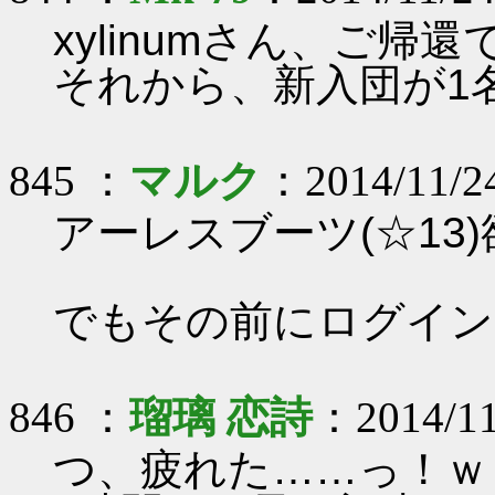
xylinumさん、ご帰還
それから、新入団が1
845 ：
マルク
：2014/11/24
アーレスブーツ(☆13)欲
でもその前にログインし
846 ：
瑠璃 恋詩
：2014/11
つ、疲れた……っ！ｗ