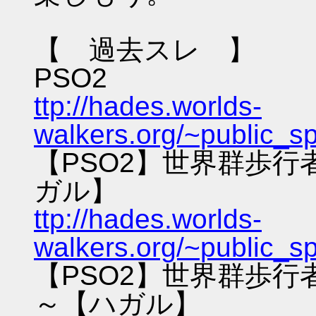
【 過去スレ 】
PSO2
ttp://hades.worlds-
walkers.org/~public_s
【PSO2】世界群歩
ガル】
ttp://hades.worlds-
walkers.org/~public_s
【PSO2】世界群歩
～【ハガル】