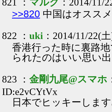
821 ：
マルク
：2014/11/2
>>820
中国はオススメ
822 ：
uki
：2014/11/22(土)
香港行った時に裏路地
られたのはいい思い出(;´༎ຶ
823 ：
金剛九尾@スマホ
ID:e2vCYtVx
日本でヒッキーします