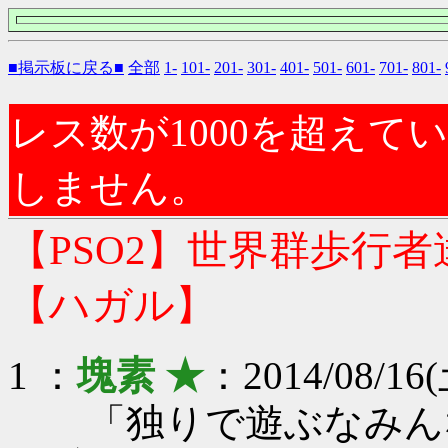
■掲示板に戻る■
全部
1-
101-
201-
301-
401-
501-
601-
701-
801-
レス数が1000を超え
しません。
【PSO2】世界群歩行
【ハガル】
1 ：
塊素 ★
：2014/08/16(
「独りで遊ぶなみん