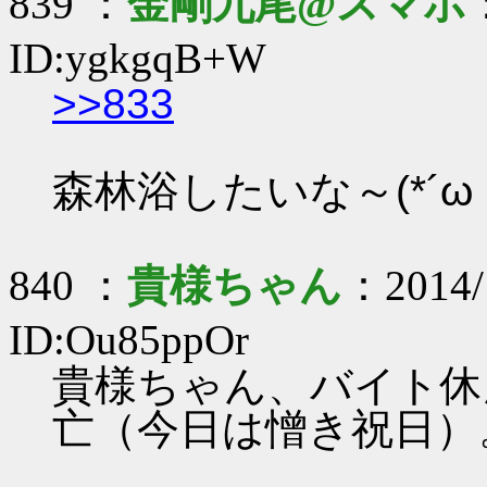
839 ：
金剛九尾@スマホ
ID:ygkgqB+W
>>833
森林浴したいな～(*´ω｀
840 ：
貴様ちゃん
：2014/
ID:Ou85ppOr
貴様ちゃん、バイト休
亡（今日は憎き祝日）