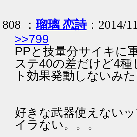
808 ：
瑠璃 恋詩
：2014/11
>>799
PPと技量分サイキに
ステ40の差だけど4
ト効果発動しないみた
好きな武器使えないッ
イラない。。。