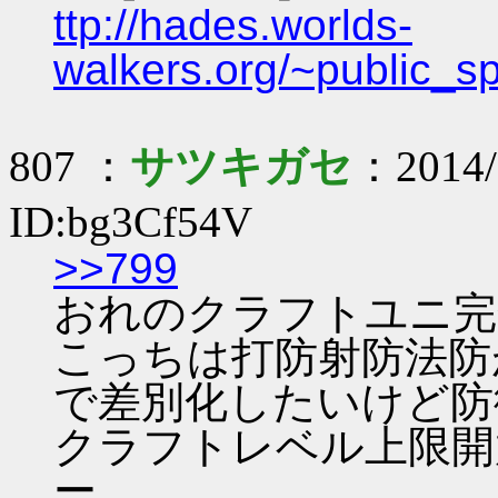
ttp://hades.worlds-
walkers.org/~public_s
807 ：
サツキガセ
：2014/
ID:bg3Cf54V
>>799
おれのクラフトユニ完
こっちは打防射防法防が
で差別化したいけど防
クラフトレベル上限開
ー