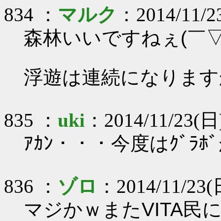
834 ：
マルク
：2014/11/2
森林いいですねぇ(￣▽
浮遊は連続になりますか
835 ：
uki
：2014/11/23(日)
ｱｶﾝ・・・今度はｸﾞﾗ
836 ：
ゾロ
：2014/11/23(
マジかｗまたVITA民