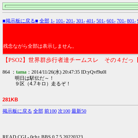
■掲示板に戻る■
全部
1-
101-
201-
301-
401-
501-
601-
701-
801-
残念ながら全部は表示しません。
【PSO2】世界群歩行者達チームスレ その４だっ
864 ：
tama
：2014/11/26(水) 20:47:35 ID:yQvf9u0l
明日は駅伝だ～！
９区（4.7キロ）走るぞ！
281KB
掲示板に戻る
全部
前100
次100
最新50
READ.CGI - 0ch+ BBS 0.7.5 20220323