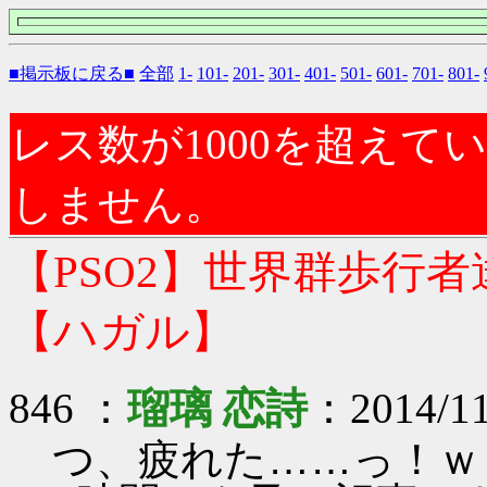
■掲示板に戻る■
全部
1-
101-
201-
301-
401-
501-
601-
701-
801-
レス数が1000を超え
しません。
【PSO2】世界群歩行
【ハガル】
846 ：
瑠璃 恋詩
：2014/11
つ、疲れた……っ！ｗ