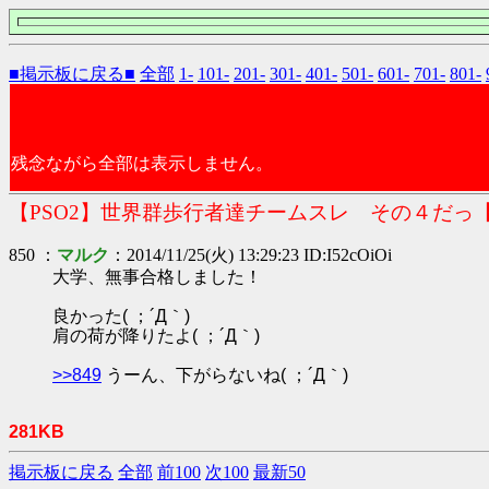
■掲示板に戻る■
全部
1-
101-
201-
301-
401-
501-
601-
701-
801-
残念ながら全部は表示しません。
【PSO2】世界群歩行者達チームスレ その４だっ
850 ：
マルク
：2014/11/25(火) 13:29:23 ID:I52cOiOi
大学、無事合格しました！
良かった( ；´Д｀)
肩の荷が降りたよ( ；´Д｀)
>>849
うーん、下がらないね( ；´Д｀)
281KB
掲示板に戻る
全部
前100
次100
最新50