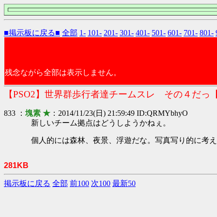
■掲示板に戻る■
全部
1-
101-
201-
301-
401-
501-
601-
701-
801-
残念ながら全部は表示しません。
【PSO2】世界群歩行者達チームスレ その４だっ
833 ：
塊素 ★
：2014/11/23(日) 21:59:49 ID:QRMYbhyO
新しいチーム拠点はどうしようかねぇ。
個人的には森林、夜景、浮遊だな。写真写り的に考え
281KB
掲示板に戻る
全部
前100
次100
最新50