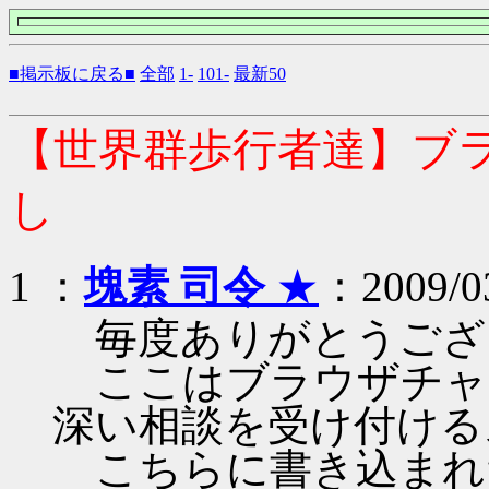
■掲示板に戻る■
全部
1-
101-
最新50
【世界群歩行者達】ブ
し
1 ：
塊素 司令
★
：2009/03
毎度ありがとうござ
ここはブラウザチャ
深い相談を受け付ける
こちらに書き込まれ