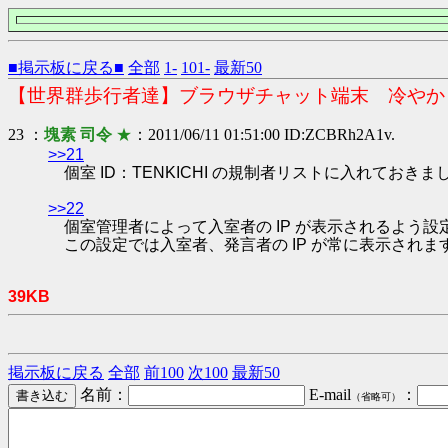
■掲示板に戻る■
全部
1-
101-
最新50
【世界群歩行者達】ブラウザチャット端末 冷やか
23 ：
塊素 司令
★
：2011/06/11 01:51:00 ID:ZCBRh2A1v.
>>21
個室 ID：TENKICHI の規制者リストに入れておきま
>>22
個室管理者によって入室者の IP が表示されるよう設
この設定では入室者、発言者の IP が常に表示されま
39KB
掲示板に戻る
全部
前100
次100
最新50
名前：
E-mail
：
（省略可）