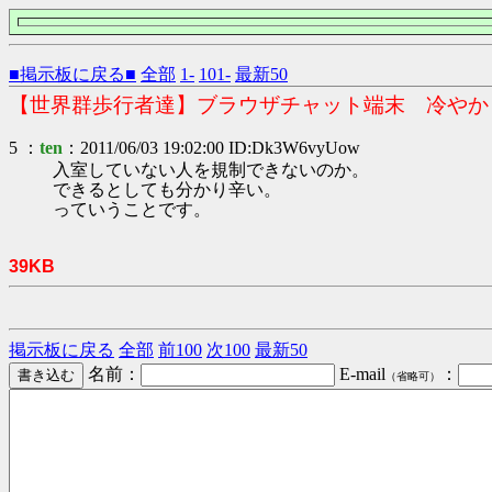
■掲示板に戻る■
全部
1-
101-
最新50
【世界群歩行者達】ブラウザチャット端末 冷やか
5 ：
ten
：2011/06/03 19:02:00 ID:Dk3W6vyUow
入室していない人を規制できないのか。
できるとしても分かり辛い。
っていうことです。
39KB
掲示板に戻る
全部
前100
次100
最新50
名前：
E-mail
：
（省略可）