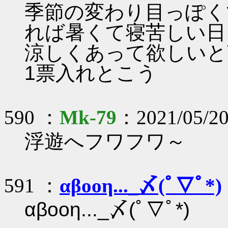
季節の変わり目っぽく
れば暑くて寝苦しい日
涼しくあって欲しいと
1票入れとこう
590 ：
Mk-79
：2021/05/20
浮遊へフワフワ～
591 ：
αβοοη..._〆(ﾟ▽ﾟ*)
αβοοη..._〆(ﾟ▽ﾟ*)