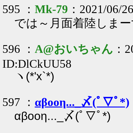
595 ：
Mk-79
：2021/06/26
では～月面着陸しまー
596 ：
A@おいちゃん
：20
ID:DlCkUU58
ヽ(*'x`*)ゞ
597 ：
αβοοη..._〆(ﾟ▽ﾟ*)
αβοοη..._〆(ﾟ▽ﾟ*)