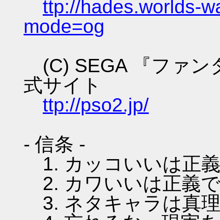
ttp://hades.worlds-
mode=og
(C) SEGA 『フ
式サイト
ttp://pso2.jp/
- 信条 -
1. カッコいいは正
2. カワいいは正義
3. ネタキャラは真