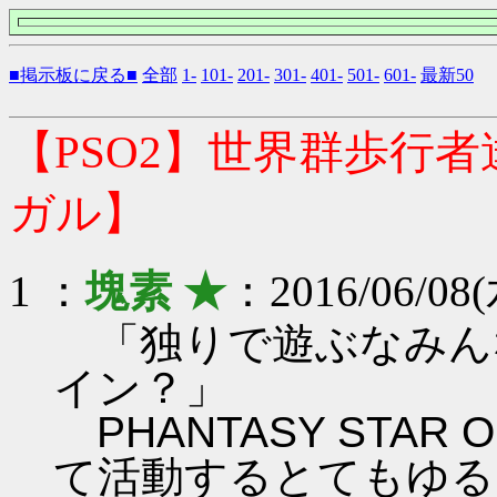
■掲示板に戻る■
全部
1-
101-
201-
301-
401-
501-
601-
最新50
【PSO2】世界群歩行
ガル】
1 ：
塊素 ★
：2016/06/08(
「独りで遊ぶなみん
イン？」
PHANTASY STAR ON
て活動するとてもゆる