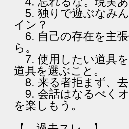
4. 忘れるな。現実
5. 独りで遊ぶなみ
イン？
6. 自己の存在を主
ら。
7. 使用したい道具
道具を選ぶこと。
8. 来る者拒まず、
9. 会話はなるべく
を楽しもう。
【 過去スレ 】