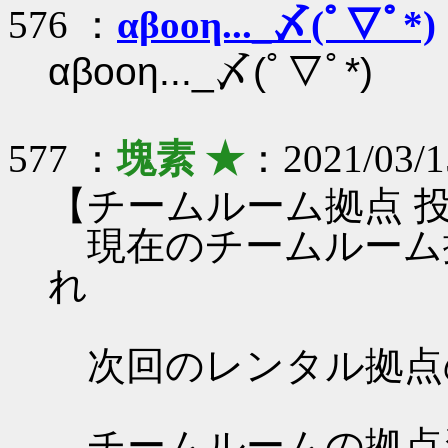
576 ：
αβοοη..._〆(ﾟ▽ﾟ*)
αβοοη..._〆(ﾟ▽ﾟ*)
577 ：
塊素 ★
：2021/03/15
【チームルーム拠点 
現在のチームルーム
れ
次回のレンタル拠点
チームルームの拠点資料 