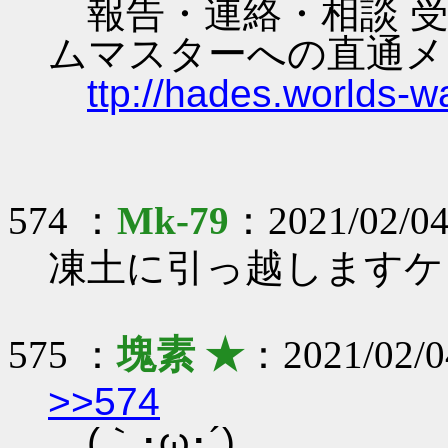
報告・連絡・相談 受
ムマスターへの直通メ
ttp://hades.worlds-
574 ：
Mk-79
：2021/02/04
凍土に引っ越しますケ
575 ：
塊素 ★
：2021/02/04
>>574
(｀･ω･´)ゞ