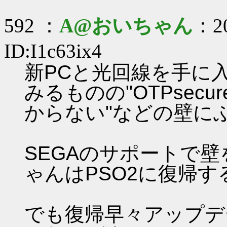
592 ：
A@おいちゃん
：20
ID:I1c63ix4
新PCと光回線を手に
みるものの"OTPsec
からない"などの壁に
SEGAのサポートで
ゃんはPSO2に復帰
でも復帰早々アップデ