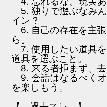
4. 忘れるな。現実
5. 独りで遊ぶなみ
イン？
6. 自己の存在を主
ら。
7. 使用したい道具
道具を選ぶこと。
8. 来る者拒まず、
9. 会話はなるべく
を楽しもう。
【 過去スレ 】