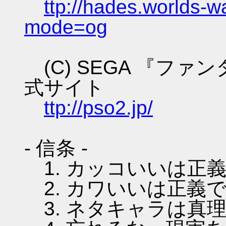
ttp://hades.worlds-
mode=og
(C) SEGA 『フ
式サイト
ttp://pso2.jp/
- 信条 -
1. カッコいいは正
2. カワいいは正義
3. ネタキャラは真