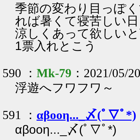
季節の変わり目っぽく
れば暑くて寝苦しい日
涼しくあって欲しいと
1票入れとこう
590 ：
Mk-79
：2021/05/20
浮遊へフワフワ～
591 ：
αβοοη..._〆(ﾟ▽ﾟ*)
αβοοη..._〆(ﾟ▽ﾟ*)