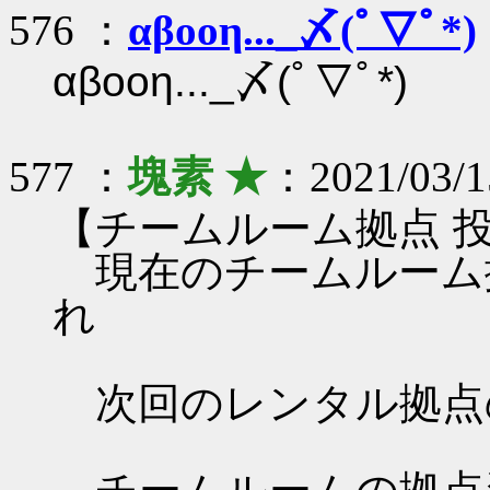
576 ：
αβοοη..._〆(ﾟ▽ﾟ*)
αβοοη..._〆(ﾟ▽ﾟ*)
577 ：
塊素 ★
：2021/03/15
【チームルーム拠点 
現在のチームルーム
れ
次回のレンタル拠点