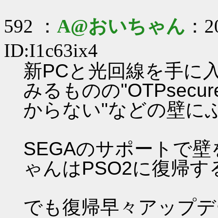
592 ：
A@おいちゃん
：20
ID:I1c63ix4
新PCと光回線を手に
みるものの"OTPsec
からない"などの壁に
SEGAのサポートで
ゃんはPSO2に復帰
でも復帰早々アップデ