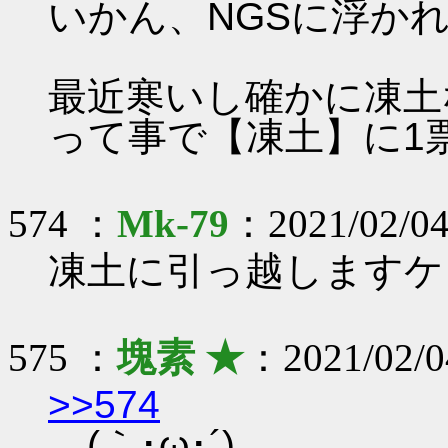
いかん、NGSに浮か
最近寒いし確かに凍土
って事で【凍土】に1
574 ：
Mk-79
：2021/02/04
凍土に引っ越しますケ
575 ：
塊素 ★
：2021/02/04
>>574
(｀･ω･´)ゞ