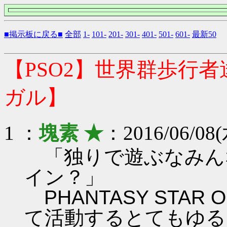
■掲示板に戻る■
全部
1-
101-
201-
301-
401-
501-
601-
最新50
【PSO2】世界群歩行
ガル】
1 ：
塊素 ★
：2016/06/08(
「独りで遊ぶなみん
イン？」
PHANTASY STAR ON
て活動するとてもゆる