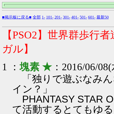
■掲示板に戻る■
全部
1-
101-
201-
301-
401-
501-
601-
最新50
【PSO2】世界群歩行
ガル】
1 ：
塊素 ★
：2016/06/08(
「独りで遊ぶなみん
イン？」
PHANTASY STAR ON
て活動するとてもゆる