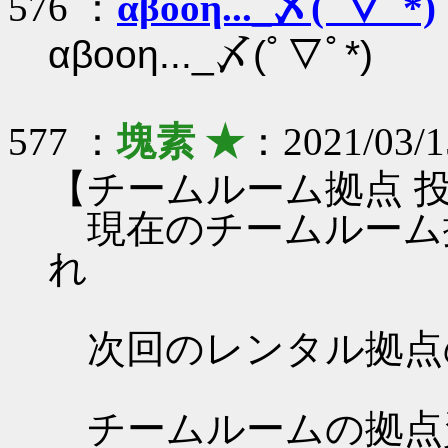
576 ：
αβοοη..._〆(ﾟ▽ﾟ*)
αβοοη..._〆(ﾟ▽ﾟ*)
577 ：
塊素 ★
：2021/03/15
【チームルーム拠点 
現在のチームルーム
れ
次回のレンタル拠点
チームルームの拠点資料 