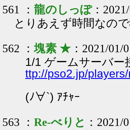
561 ：
龍のしっぽ
：2021/0
とりあえず時間なので
562 ：
塊素 ★
：2021/01/0
1/1 ゲームサーバ
ttp://pso2.jp/player
(ﾉ∀`) ｱﾁｬｰ
563 ：
Re-べりと
：2021/01