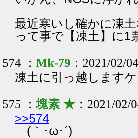
最近寒いし確かに凍土
って事で【凍土】に1
574 ：
Mk-79
：2021/02/04
凍土に引っ越しますケ
575 ：
塊素 ★
：2021/02/04
>>574
(｀･ω･´)ゞ