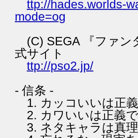
ttp://hades.worlds-
mode=og
(C) SEGA 『フ
式サイト
ttp://pso2.jp/
- 信条 -
1. カッコいいは正
2. カワいいは正義
3. ネタキャラは真