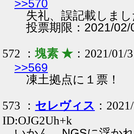
>>570
失礼、誤記載しまし
投票期限：2021/02/0
572 ：
塊素 ★
：2021/01/3
>>569
凍土拠点に１票！
573 ：
セレヴィス
：2021/
ID:OJG2Uh+k
いかん、NGSに浮か