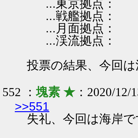
...東京拠点：
...戦艦拠点：
...月面拠点：
...渓流拠点：
投票の結果、今回は
552 ：
塊素 ★
：2020/12/1
>>551
失礼、今回は海岸で