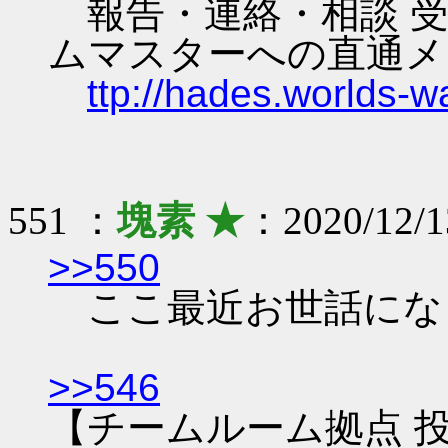
報告・連絡・相談 受
ムマスターへの直通メ
ttp://hades.worlds-
551 ：
塊素 ★
：2020/12/1
>>550
ここ最近お世話にな
>>546
【チームルーム拠点 投