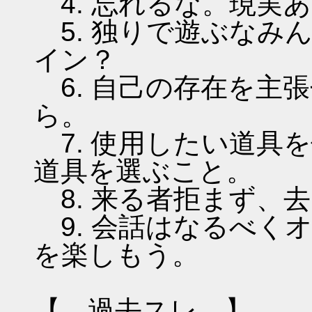
4. 忘れるな。現実
5. 独りで遊ぶなみ
イン？
6. 自己の存在を主
ら。
7. 使用したい道具
道具を選ぶこと。
8. 来る者拒まず、
9. 会話はなるべく
を楽しもう。
【 過去スレ 】