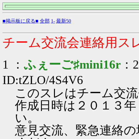
■掲示板に戻る■
全部
1-
最新50
チーム交流会連絡用ス
1 ：
ふぇーご♯mini16r
：20
ID:tZLO/4S4V6
このスレはチーム交流
作成日時は２０１３年
い。
意見交流、緊急連絡の