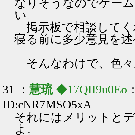
なりそうなのでゲーム
い。
掲示板で相談してく
寝る前に多少意見を述
そんなわけで、色々
31 ：
慧琉
◆17QII9u0Eo
：
ID:cNR7MSO5xA
それにはメリットとデ
よ。