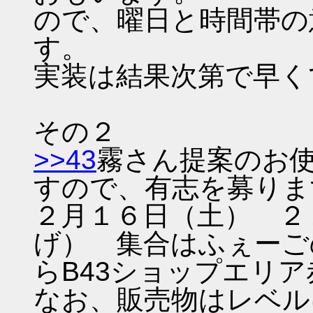
ので、曜日と時間帯の
す。
実装は結果次第で早く
その２
>>43
霧さん提案のお
すので、有志を募りま
２月１６日（土） ２
げ） 集合はふぇーご
らB43ショップエリ
なお、販売物はレベル