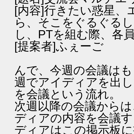
[内容]行きたい惑星
ら、そこをぐるぐるし
し、PTを組む際、各
[提案者]ふぇーご
んで、今週の会議はも
週でアイディアを出し
を会議という流れ。
次週以降の会議からは
ディアの内容を会議す
ディアはこの掲示板に