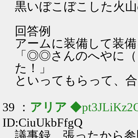
黒いぼこぼこした火山
回答例
アームに装備して装備
「◎◎さんのへやに（
た！」
といってもらって、合
39 ：
アリア
◆pt3JLiKz2
ID:CiuUkbFfgQ
議事録。張ったから参