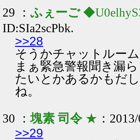
29 ：
ふぇーご
◆U0elhyS
ID:SIa2scPbk.
>>28
そうかチャットルーム
まぁ緊急警報聞き漏ら
たいとかあるかもだし
ね。
30 ：
塊素 司令
★
：2013/0
>>29