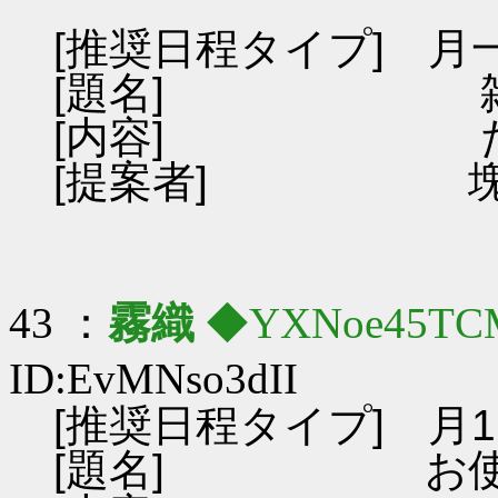
[推奨日程タイプ] 月
[題名] 雑
[内容] ただ
[提案者] 塊
43 ：
霧織
◆YXNoe45TC
ID:EvMNso3dII
[推奨日程タイプ] 月
[題名] お使い