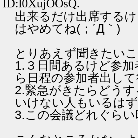
ID:l0XujOOsQ.
出来るだけ出席するけ
はやめてね(；´Д｀)
とりあえず聞きたいこ
1.３日間あるけど参
ら日程の参加者出して
2.緊急がきたらどう
いけない人もいるはず
3.この会議どれぐら