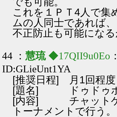
でも可能。
これを１ＰＴ4人で集
ムの人同士であれば、
不正防止も可能になる
44 ：
慧琉
◆17QII9u0Eo
：
ID:GLieUnt1YA
[推奨日程] 月1回程度
[題名] ドゥドゥ
[内容] チャット
トーナメントで行う。