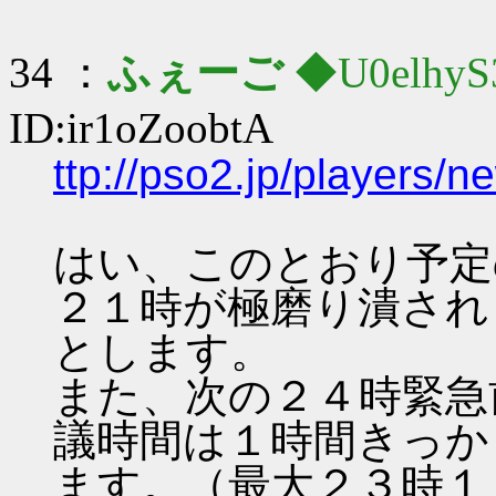
34 ：
ふぇーご
◆U0elhyS
ID:ir1oZoobtA
ttp://pso2.jp/players/
はい、このとおり予定
２１時が極磨り潰され
とします。
また、次の２４時緊急
議時間は１時間きっか
ます。（最大２３時１