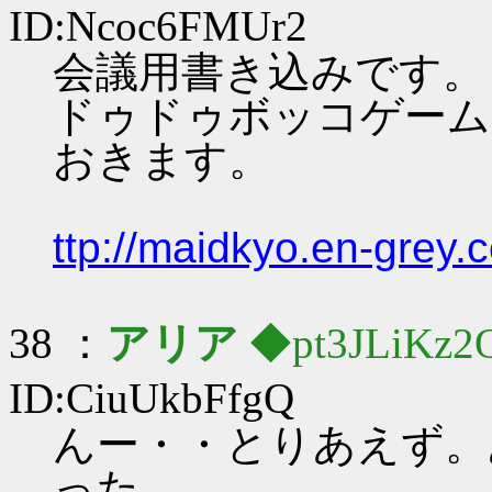
ID:Ncoc6FMUr2
会議用書き込みです。
ドゥドゥボッコゲーム
おきます。
ttp://maidkyo.en-grey.
38 ：
アリア
◆pt3JLiKz2
ID:CiuUkbFfgQ
んー・・とりあえず。
った