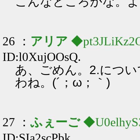
こんなところかな。よ
26 ：
アリア
◆pt3JLiKz2
ID:l0XujOOsQ.
あ、ごめん。2.につ
わね。(´；ω；｀)
27 ：
ふぇーご
◆U0elhyS
ID:SIa2scPbk.