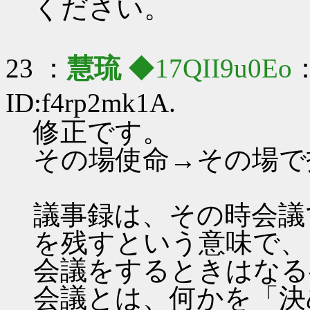
ください。
23 ：
慧琉
◆17QII9u0Eo
：
ID:f4rp2mk1A.
修正です。
その場使命→その場で
議事録は、その時会議
を残すという意味で、
会議をするときはなる
会議とは、何かを「決