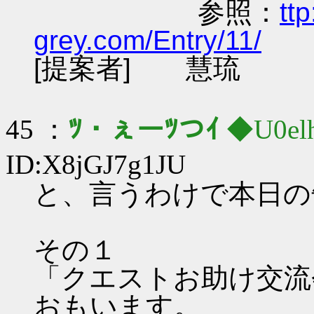
参照：
tt
grey.com/Entry/11/
[提案者] 慧琉
45 ：
ﾂ・ぇーﾂつｲ
◆U0elh
ID:X8jGJ7g1JU
と、言うわけで本日の
その１
「クエストお助け交流
おもいます。