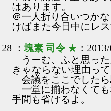
はあります。
＠一人折り合いつかな
けばまた今日中にレス
28 ：
塊素 司令
★
：2013/0
うーむ、ふと思った
きゃならない理由って
会議をここでしたら
一堂に揃わなくても
手間も省けるよ。