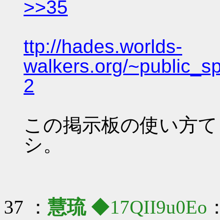
>>35
ttp://hades.worlds-
walkers.org/~public_s
2
この掲示板の使い方て
シ。
37 ：
慧琉
◆17QII9u0Eo
：