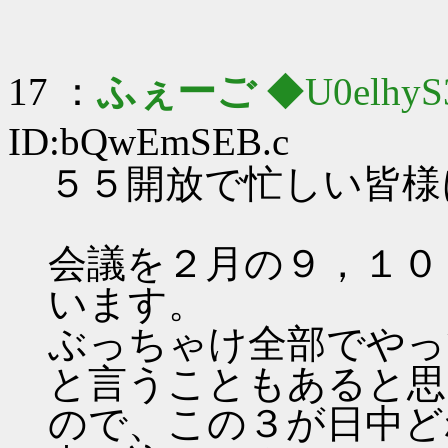
17 ：
ふぇーご
◆U0elhyS
ID:bQwEmSEB.c
５５開放で忙しい皆様
会議を２月の９，１０
います。
ぶっちゃけ全部でやっ
と言うこともあると思
ので、この３が日中ど