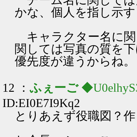
かな、個人を指し示す
キャラクター名に関
関しては写真の質を下
優先度が違うからね。
12 ：
ふぇーご
◆U0elhyS
ID:EI0E7I9Kq2
とりあえず役職図？作