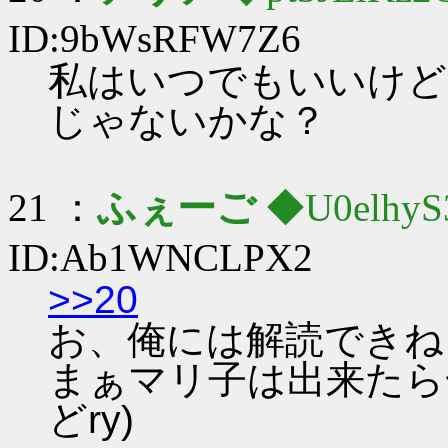
ID:9bWsRFW7Z6
私はいつでもいいけど
じゃないかな？
21 ：
ふぇーご
◆U0elhyS
ID:Ab1WNCLPX2
>>20
お、俺には解読できねぇ
まぁマリ子は出来たら
どry)