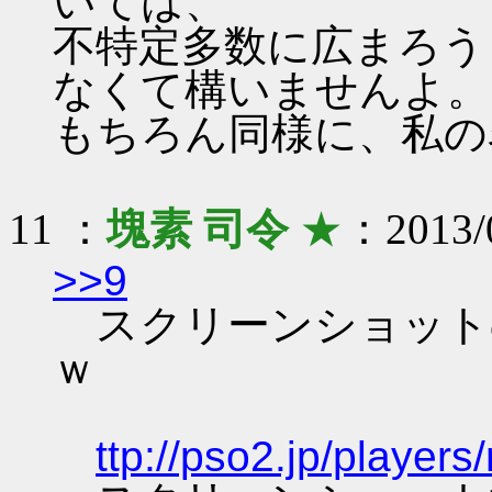
いては、
不特定多数に広まろう
なくて構いませんよ。
もちろん同様に、私の
11 ：
塊素 司令
★
：2013/0
>>9
スクリーンショット
ｗ
ttp://pso2.jp/playe