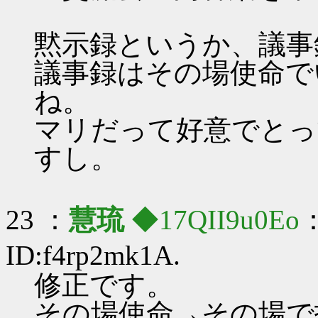
黙示録というか、議事
議事録はその場使命で
ね。
マリだって好意でとっ
すし。
23 ：
慧琉
◆17QII9u0Eo
：
ID:f4rp2mk1A.
修正です。
その場使命→その場で