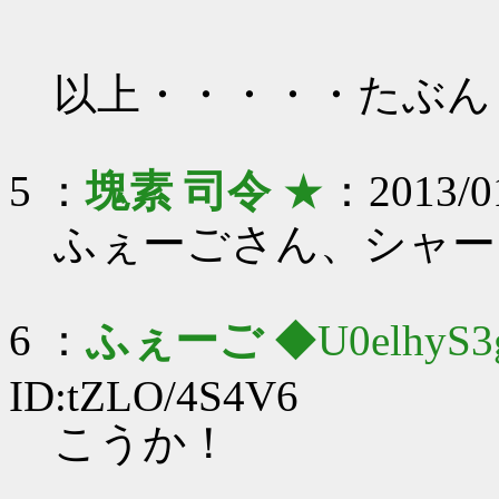
以上・・・・・たぶん
5 ：
塊素 司令
★
：2013/01
ふぇーごさん、シャー
6 ：
ふぇーご
◆U0elhyS3
ID:tZLO/4S4V6
こうか！