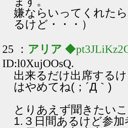
ます。
嫌ならいってくれたら
るけど・・・）
25 ：
アリア
◆pt3JLiKz2
ID:l0XujOOsQ.
出来るだけ出席するけ
はやめてね(；´Д｀)
とりあえず聞きたいこ
1.３日間あるけど参