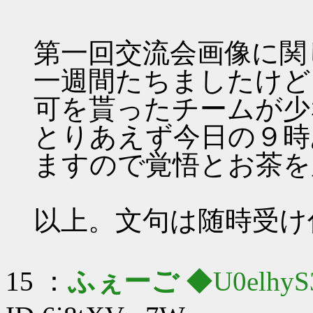
第一回交流会画像に関
一週間たちましたけど
可を貰ったチームが少
とりあえず今日の９時
ますので覚悟とお茶を
以上。文句は随時受け
15 ：
ふぇーご
◆U0elhyS