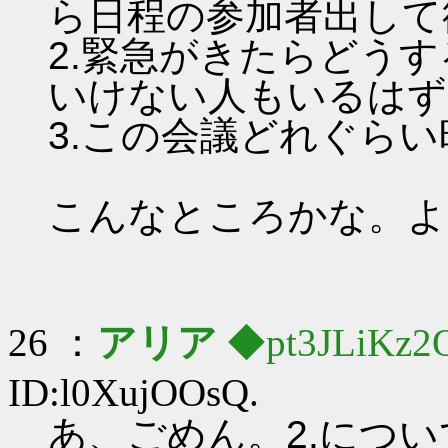
ら日程の参加者出して
2.緊急がきたらどう
いけない人もいるはず
3.この会議どれぐら
こんなところかな。よ
26 ：
アリア
◆pt3JLiKz2
ID:l0XujOOsQ.
あ、ごめん。2.につ