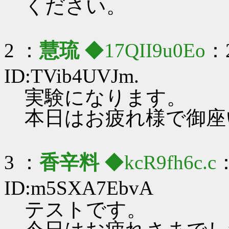
ください。
2 ：
慧琉
◆17QII9u0Eo
：2
ID:TVib4UVJm.
実験になります。
本日はお疲れ様で御座
3 ：
香辛料
◆kcR9fh6c.c
：
ID:m5SXA7EbvA
テストです。