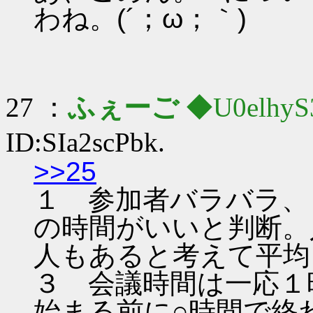
わね。(´；ω；｀)
27 ：
ふぇーご
◆U0elhyS
ID:SIa2scPbk.
>>25
１ 参加者バラバラ、
の時間がいいと判断。
人もあると考えて平均
３ 会議時間は一応１
始まる前に○時間で終