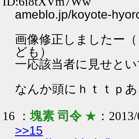
ID:6i8tXVm7Ww
ameblo.jp/koyote-hyor
画像修正しましたー（
ども）
一応該当者に見せとい
なんか頭にｈｔｔｐあ
16 ：
塊素 司令
★
：2013/0
>>15