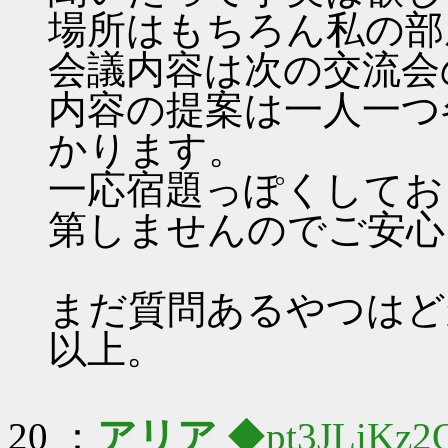
場所はもちろん私の部
会議内容は次の交流会
内容の提案は一人一つ
かります。
一応宿題っぽくしてお
第しませんのでご安心
まだ質問あるやつはど
以上。
20 ：
アリア
◆pt3JLiKz2