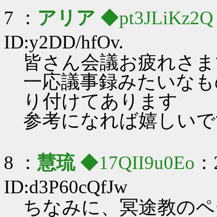
7 ：
アリア
◆pt3JLiKz2Q
ID:y2DD/hfOv.
皆さん会議お疲れさま
一応議事録みたいなも
り付けてあります
参考になれば嬉しいで
8 ：
慧琉
◆17QII9u0Eo
：2
ID:d3P60cQfJw
ちなみに、冥途教のペ