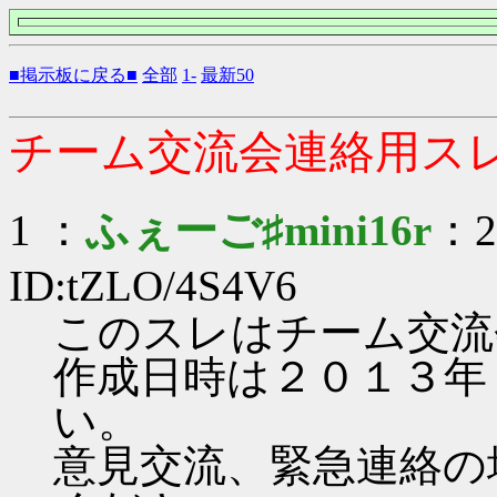
■掲示板に戻る■
全部
1-
最新50
チーム交流会連絡用ス
1 ：
ふぇーご♯mini16r
：20
ID:tZLO/4S4V6
このスレはチーム交流
作成日時は２０１３年
い。
意見交流、緊急連絡の