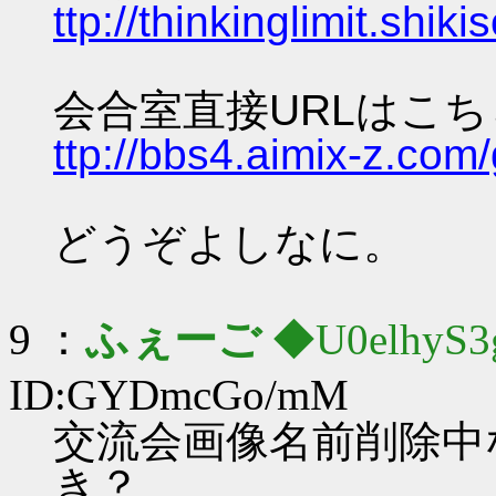
ttp://thinkinglimit.sh
会合室直接URLはこ
ttp://bbs4.aimix-z.co
どうぞよしなに。
9 ：
ふぇーご
◆U0elhyS3
ID:GYDmcGo/mM
交流会画像名前削除中
き？