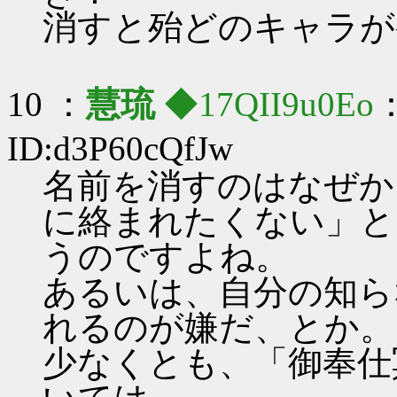
消すと殆どのキャラが
10 ：
慧琉
◆17QII9u0Eo
：
ID:d3P60cQfJw
名前を消すのはなぜか
に絡まれたくない」と
うのですよね。
あるいは、自分の知ら
れるのが嫌だ、とか。
少なくとも、「御奉仕