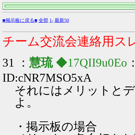
■掲示板に戻る■
全部
1-
最新50
チーム交流会連絡用ス
31 ：
慧琉
◆17QII9u0Eo
：
ID:cNR7MSO5xA
それにはメリットとデ
よ。
・掲示板の場合