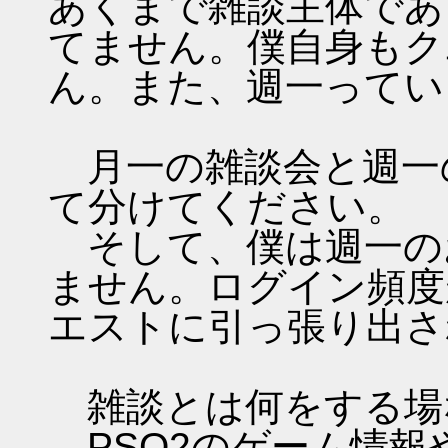
あくまで雑談主体であ
てません。僕自身もク
ん。また、週一ってい
月一の雑談会と週一
て分けてください。
そして、僕は週一の
ません。ログイン頻度
エストに引っ張り出さ
雑談とは何をする場
PSO2のゲーム情報