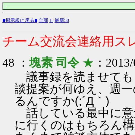
■掲示板に戻る■
全部
1-
最新50
チーム交流会連絡用ス
48 ：
塊素 司令
★
：2013/0
議事録を読ませても
談提案が何ゆえ、週一
るんですか(;´Д｀)
話している最中に意
に行くのはもちろん構