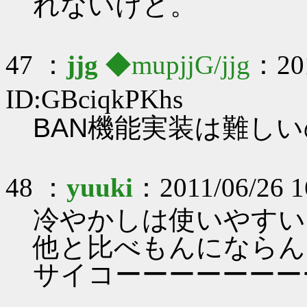
れないけど。
47 ：
jjg
◆mupjjG/jjg
：201
ID:GBciqkPKhs
BAN機能実装は難し
48 ：
yuuki
：2011/06/26 1
冷やかしは使いやすい
他と比べもんにならん
サイコーーーーーーー