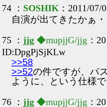
74 ：
SOSHIK
：2011/07/02
自演が出てきたかぁ・
75 ：
jjg
◆mupjjG/jjg
：201
ID:DpgPjSjKLw
>>58
>>52
の件ですが、パ
ように、という仕様で
76 ：
jjg
◆mupjjG/jjg
：201