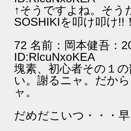
↑そうですよね。そうだ
SOSHIKIを叩け叩け
72 名前：岡本健吾：2011/
ID:RlcuNxoKEA
塊素、初心者その１の
い。謝るニャ。だから
ャ。
だめだこいつ・・・早