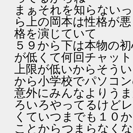
まぁそれを知らないっ
ら上の岡本は性格が悪
格を演じていて
５９から下は本物の初
が低くて何回チャット
上限が低いからそうい
から小学校でパソコン
意外にみんなよりうま
ろいろやってるけどレ
くていつまでも１０か
ことからつまらなくな