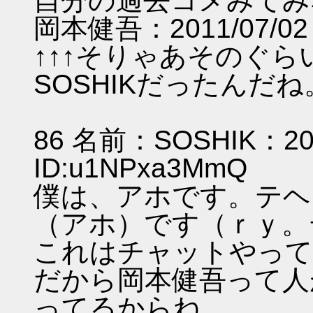
自分の過去コメみてみ
岡本健吾：2011/07/02 1
↑↑↑そりゃあそのぐ
SOSHIKだった
86 名前：SOSHIK：2011
ID:u1NPxa3
僕は、アホです。テヘ
（アホ）です（ｒｙ。
これはチャットやって
だから岡本健吾って人
ってるからね