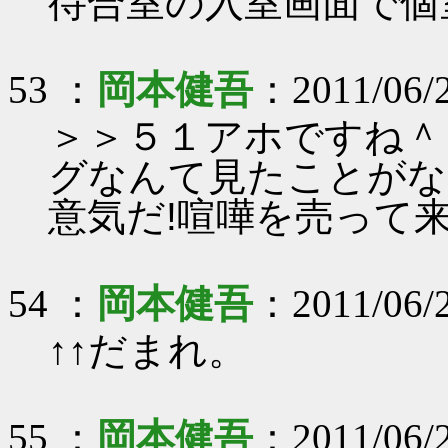
待合室の入室画面で個
53 ：
岡本健吾
：2011/06/2
＞＞５１アホですね＾
グなんて見たことがな
意気だ!喧嘩を売って
54 ：
岡本健吾
：2011/06/2
↑↑だまれ。
55 ：
岡本健吾
：2011/06/2