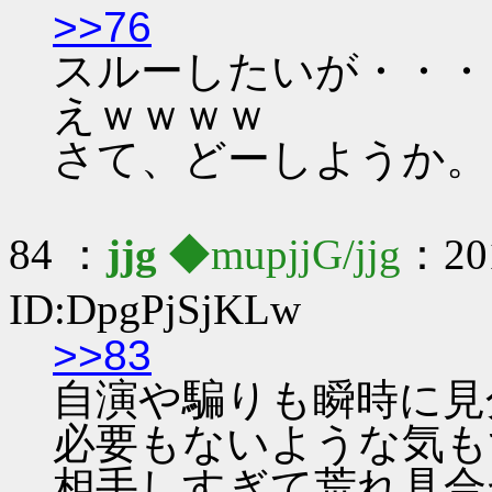
>>76
スルーしたいが・・・
えｗｗｗｗ
さて、どーしようか。
84 ：
jjg
◆mupjjG/jjg
：201
ID:DpgPjSjKLw
>>83
自演や騙りも瞬時に見
必要もないような気も
相手しすぎて荒れ具合