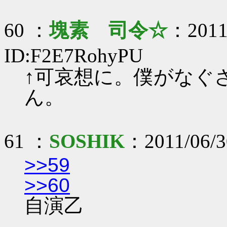
60 ：
塊素 司令☆
：2011/
ID:F2E7RohyPU
↑可哀想に。僕がなぐ
ん。
61 ：
SOSHIK
：2011/06/3
>>59
>>60
自演乙