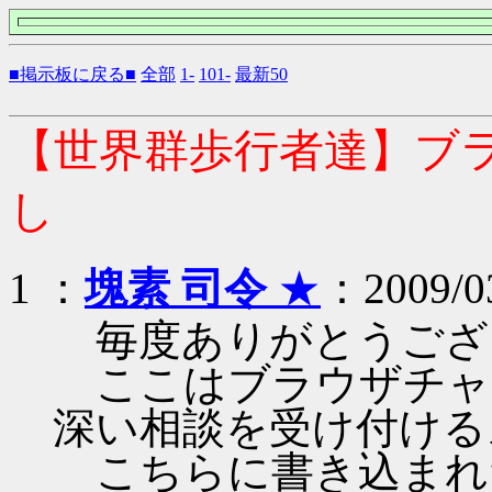
■掲示板に戻る■
全部
1-
101-
最新50
【世界群歩行者達】ブ
し
1 ：
塊素 司令
★
：2009/03
毎度ありがとうござ
ここはブラウザチャ
深い相談を受け付ける
こちらに書き込まれ