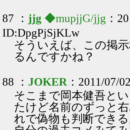
87 ：
jjg
◆mupjjG/jjg
：201
ID:DpgPjSjKLw
そういえば、この掲示
るんですかね？
88 ：
JOKER
：2011/07/02
そこまで岡本健吾とい
たけど名前のずっと右
れで偽物も判断できる