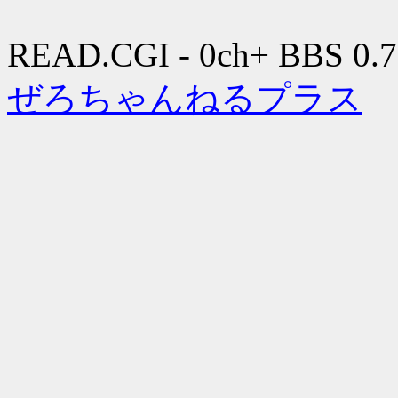
READ.CGI - 0ch+ BBS 0.7
ぜろちゃんねるプラス