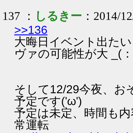
137 ：
しるきー
：2014/12
>>136
大晦日イベント出たい
ヴァの可能性が大 _(：
そして12/29今夜、
予定です('ω')
予定は未定、時間も内
常運転