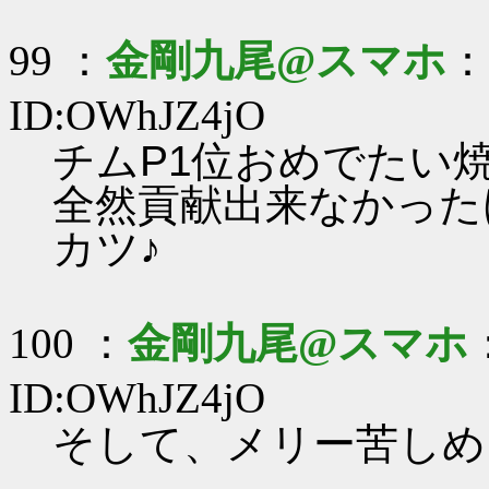
99 ：
金剛九尾@スマホ
：2
ID:OWhJZ4jO
チムP1位おめでたい焼き
全然貢献出来なかった
カツ♪
100 ：
金剛九尾@スマホ
ID:OWhJZ4jO
そして、メリー苦しめ