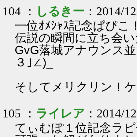
104 ：
しるきー
：2014/12/
一位ｵﾒｼｬｽ記念ぱぴこ！(
伝説の瞬間に立ち会いた
GvG落城アナウンス並
３｣∠)_
そしてメリクリン！ケー
105 ：
ライレア
：2014/12/
てぃむぽ１位記念ラピ子