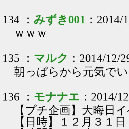
134 ：
みずき001
：2014/1
ｗｗｗ
135 ：
マルク
：2014/12/2
朝っぱらから元気でい
136 ：
モナナエ
：2014/12
【プチ企画】大晦日イ
【日時】１２月３１日