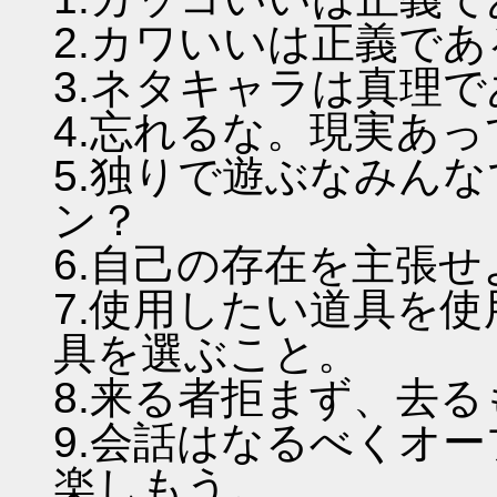
2.カワいいは正義であ
3.ネタキャラは真理
4.忘れるな。現実あ
5.独りで遊ぶなみん
ン？
6.自己の存在を主張
7.使用したい道具を
具を選ぶこと。
8.来る者拒まず、去
9.会話はなるべくオ
楽しもう。