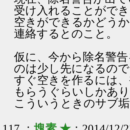
受け入れることができ
空きができるかどうか、
連絡するとのこと。
仮に、今から除名警告
のは少し先になるので
すぐ空きを作るには、
もらうぐらいしかあり
こういうときのサブ垢
117 ：
塊素 ★
：2014/12/2