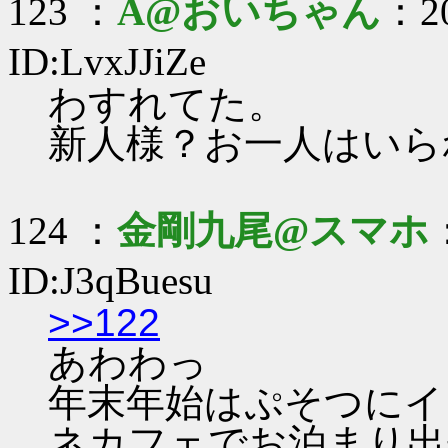
123 ：
A@おいちゃん
：20
ID:LvxJJiZe
わすれてた。
新人様？お一人はいら
124 ：
金剛九尾@スマホ
ID:J3qBuesu
>>122
あわわっ
年末年始はぷそつにイ
ネカフェでお泊まり出