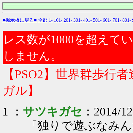
■掲示板に戻る■
全部
1-
101-
201-
301-
401-
501-
601-
701-
801-
レス数が1000を超え
しません。
【PSO2】世界群歩行
ガル】
1 ：
サツキガセ
：2014/12
「独りで遊ぶなみん