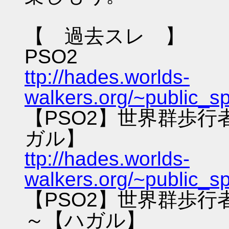
【 過去スレ 】
PSO2
ttp://hades.worlds-
walkers.org/~public_s
【PSO2】世界群歩
ガル】
ttp://hades.worlds-
walkers.org/~public_s
【PSO2】世界群歩
～【ハガル】