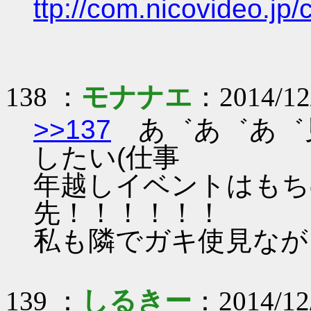
ttp://com.nicovideo.j
138 ：
モナナエ
：2014/12
>>137
あ゛あ゛あ゛
したい(仕事
年越しイベントはもち
先！！！！！！
私も隣でガキ使見なが
139 ：
しるきー
：2014/12