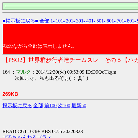
■掲示板に戻る■
全部
1-
101-
201-
301-
401-
501-
601-
701-
801-
残念ながら全部は表示しません。
【PSO2】世界群歩行者達チームスレ その５【ハ
164 ：
マルク
：2014/12/30(火) 09:53:09 ID:D9QoTkgm
次回こそ、私も出るぞぉ( ；´Д｀)
269KB
掲示板に戻る
全部
前100
次100
最新50
READ.CGI - 0ch+ BBS 0.7.5 20220323
ぜろちゃんねるプラス