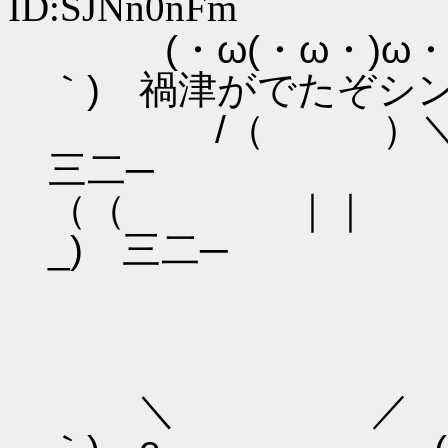
ID:SJNn0nFm
(・ω(・ω・
｀) 禍津がでたぞシ
/（ ）＼
三二─
（（ ｜
_) 三二─
,､
＼ ／ 