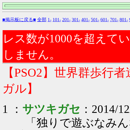
■掲示板に戻る■
全部
1-
101-
201-
301-
401-
501-
601-
701-
801-
レス数が1000を超え
しません。
【PSO2】世界群歩行
ガル】
1 ：
サツキガセ
：2014/12
「独りで遊ぶなみん