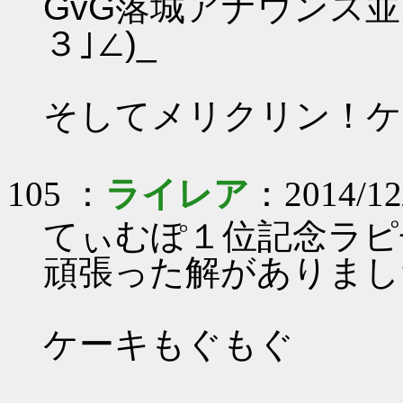
GvG落城アナウンス並
３｣∠)_
そしてメリクリン！ケー
105 ：
ライレア
：2014/12/
てぃむぽ１位記念ラピ子
頑張った解がありました(
ケーキもぐもぐ