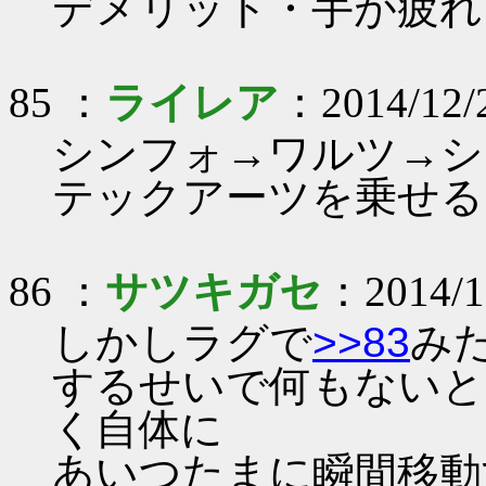
デメリット・手が疲れ
85 ：
ライレア
：2014/12/
シンフォ→ワルツ→シ
テックアーツを乗せる
86 ：
サツキガセ
：2014/1
しかしラグで
>>83
み
するせいで何もないと
く自体に
あいつたまに瞬間移動