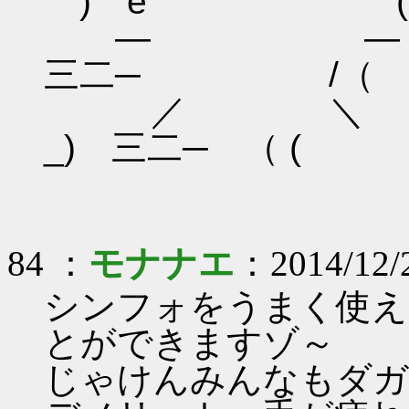
｀) e (・ω(
― ― 
三二─ /（
／ ＼
_) 三二─ （ 
84 ：
モナナエ
：2014/12/
シンフォをうまく使え
とができますゾ～
じゃけんみんなもダガ