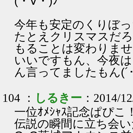
(・∀・)ﾉ
今年も安定のくりぼっちで
たとえクリスマスだろ
もることは変わりませ
いいですもん、今夜は
ん言ってましたもん(´･ω
104 ：
しるきー
：2014/12/
一位ｵﾒｼｬｽ記念ぱぴこ！(
伝説の瞬間に立ち会いた