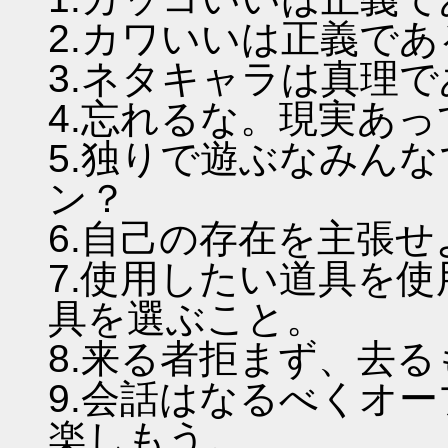
2.カワいいは正義であ
3.ネタキャラは真理
4.忘れるな。現実あ
5.独りで遊ぶなみん
ン？
6.自己の存在を主張
7.使用したい道具を
具を選ぶこと。
8.来る者拒まず、去
9.会話はなるべくオ
楽しもう。