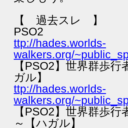
【 過去スレ 】
PSO2
ttp://hades.worlds-
walkers.org/~public_s
【PSO2】世界群歩
ガル】
ttp://hades.worlds-
walkers.org/~public_s
【PSO2】世界群歩
～【ハガル】