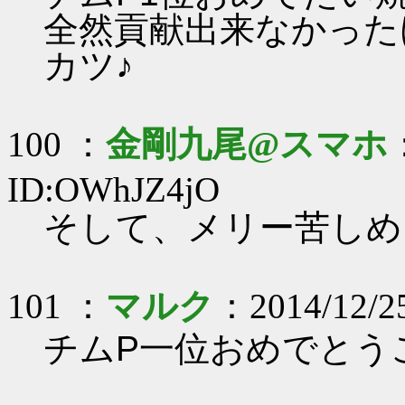
全然貢献出来なかった
カツ♪
100 ：
金剛九尾@スマホ
ID:OWhJZ4jO
そして、メリー苦しめ
101 ：
マルク
：2014/12/25
チムP一位おめでとう