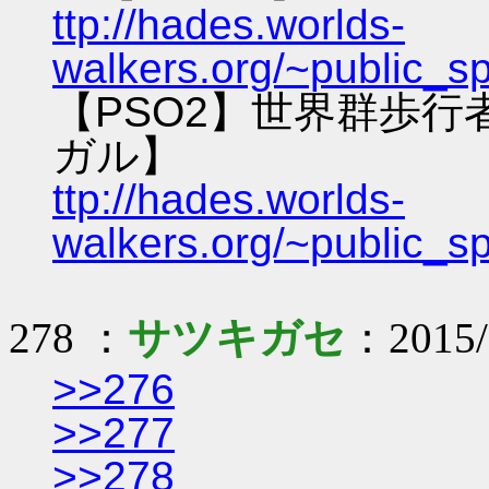
ttp://hades.worlds-
walkers.org/~public_s
【PSO2】世界群歩
ガル】
ttp://hades.worlds-
walkers.org/~public_s
278 ：
サツキガセ
：2015/0
>>276
>>277
>>278