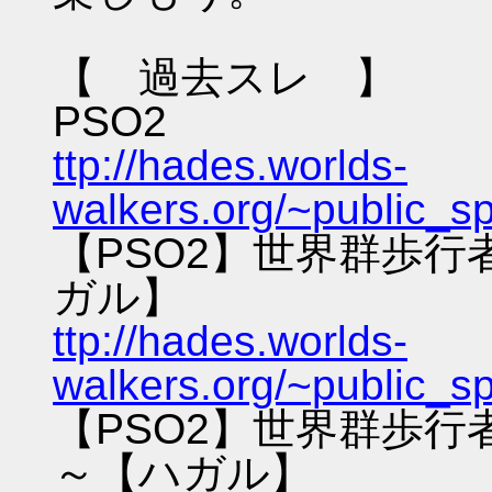
【 過去スレ 】
PSO2
ttp://hades.worlds-
walkers.org/~public_s
【PSO2】世界群歩
ガル】
ttp://hades.worlds-
walkers.org/~public_s
【PSO2】世界群歩
～【ハガル】