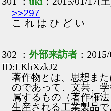
301 ：
uki
：2015/01/17(土)
>>297
こ れ は ひ ど い
302 ：
外部来訪者
：2015/0
ID:LKbXzkJ2
著作物とは、思想また
のであって、文芸、学
属するもの（著作権法
生産される工業製品で