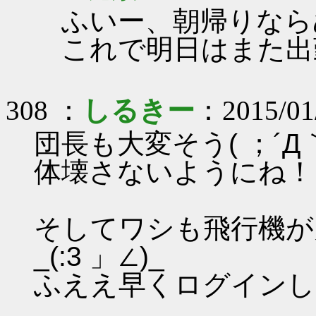
ふいー、朝帰りなら
これで明日はまた出
308 ：
しるきー
：2015/01
団長も大変そう( ；´Д｀
体壊さないようにね！
そしてワシも飛行機が
_(:3 」∠)_
ふええ早くログインした