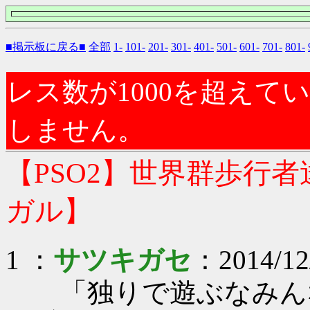
■掲示板に戻る■
全部
1-
101-
201-
301-
401-
501-
601-
701-
801-
レス数が1000を超え
しません。
【PSO2】世界群歩行
ガル】
1 ：
サツキガセ
：2014/12
「独りで遊ぶなみん