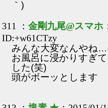
｀)
311 ：
金剛九尾@スマホ
ID:+w61CTzy
みんな大変なんやね…(
お風呂に浸かりすぎて
した(笑)
頭がボーッとします
312 ：
塊素 ★
：2015/01/1