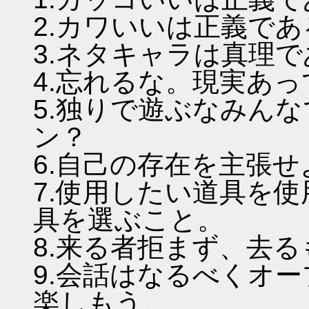
2.カワいいは正義であ
3.ネタキャラは真理
4.忘れるな。現実あ
5.独りで遊ぶなみん
ン？
6.自己の存在を主張
7.使用したい道具を
具を選ぶこと。
8.来る者拒まず、去
9.会話はなるべくオ
楽しもう。