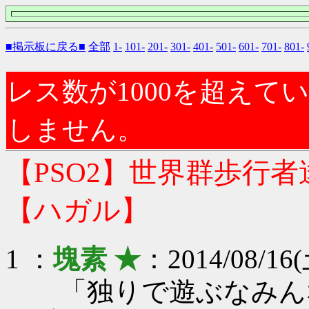
■掲示板に戻る■
全部
1-
101-
201-
301-
401-
501-
601-
701-
801-
レス数が1000を超え
しません。
【PSO2】世界群歩行
【ハガル】
1 ：
塊素 ★
：2014/08/16(
「独りで遊ぶなみん