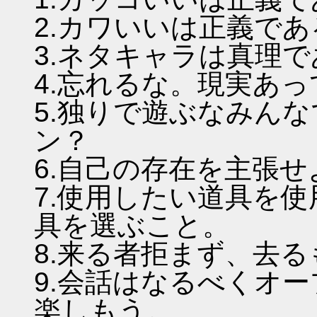
2.カワいいは正義であ
3.ネタキャラは真理
4.忘れるな。現実あ
5.独りで遊ぶなみん
ン？
6.自己の存在を主張
7.使用したい道具を
具を選ぶこと。
8.来る者拒まず、去
9.会話はなるべくオ
楽しもう。