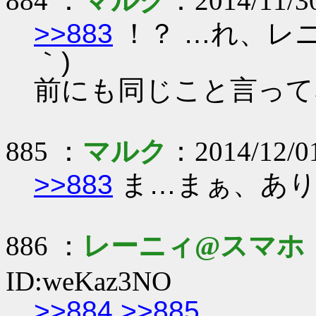
884 ：
マルク
：2014/11/30
>>883
！？ …れ、レニ
｀)
前にも同じこと言ってな
885 ：
マルク
：2014/12/0
>>883
ま…まぁ、あり
886 ：
レーニィ@スマホ
ID:weKaz3NO
>>884
>>885