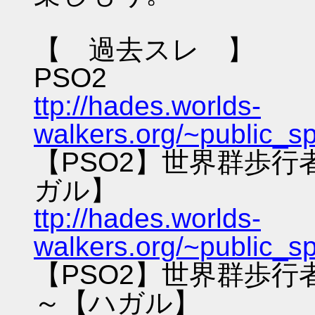
【 過去スレ 】
PSO2
ttp://hades.worlds-
walkers.org/~public_s
【PSO2】世界群歩
ガル】
ttp://hades.worlds-
walkers.org/~public_s
【PSO2】世界群歩
～【ハガル】