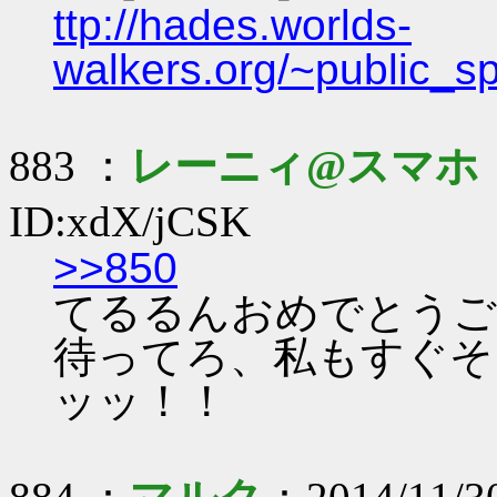
ttp://hades.worlds-
walkers.org/~public_s
883 ：
レーニィ@スマホ
ID:xdX/jCSK
>>850
てるるんおめでとうご
待ってろ、私もすぐそ
ッッ！！