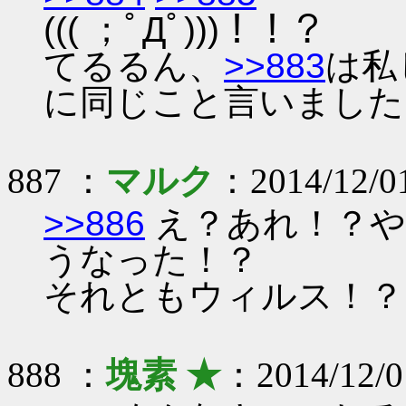
((( ；ﾟДﾟ)))！！？
てるるん、
>>883
は私
に同じこと言いました
887 ：
マルク
：2014/12/01
>>886
え？あれ！？や
うなった！？
それともウィルス！？
888 ：
塊素 ★
：2014/12/0