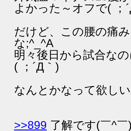
よかった～オフで( ；´
だけど、この腰の痛み
な;^_^A
明々後日から試合なの
( ；´Д｀)
なんとかなって欲しいなぁ
>>899
了解です(￣^￣