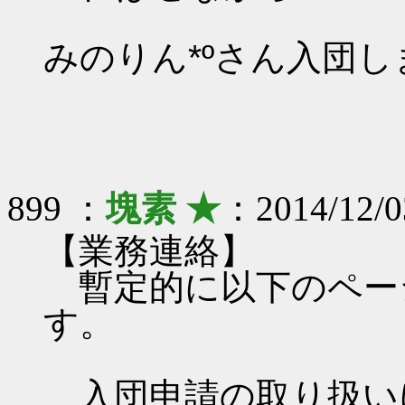
みのりん*ºさん入団
899 ：
塊素 ★
：2014/12/0
【業務連絡】
暫定的に以下のペー
す。
入団申請の取り扱いにつ