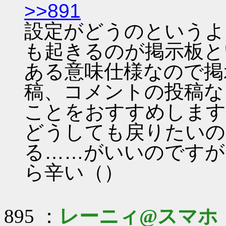
>>891
設定がどうのというよ
も起きるのが掲示板と
ある意味仕様なので掲
稿、コメントの投稿な
ことをおすすめします
どうしても戻りたいの
る……がいいのですが
ら辛い（）
895 ：
レーニィ@スマホ