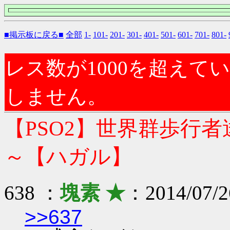
■掲示板に戻る■
全部
1-
101-
201-
301-
401-
501-
601-
701-
801-
レス数が1000を超え
しません。
【PSO2】世界群歩行
～【ハガル】
638 ：
塊素 ★
：2014/07/2
>>637