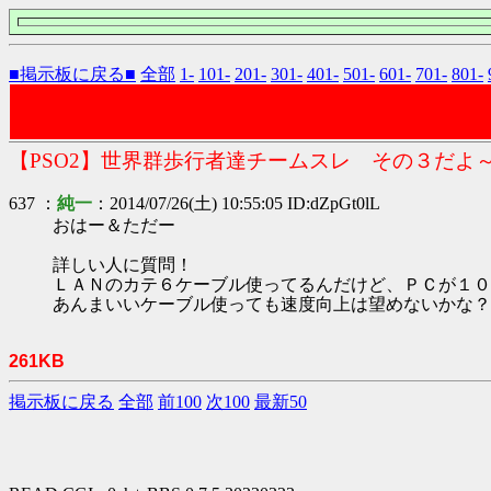
■掲示板に戻る■
全部
1-
101-
201-
301-
401-
501-
601-
701-
801-
【PSO2】世界群歩行者達チームスレ その３だよ
637 ：
純一
：2014/07/26(土) 10:55:05 ID:dZpGt0lL
おはー＆ただー
詳しい人に質問！
ＬＡＮのカテ６ケーブル使ってるんだけど、ＰＣが１０
あんまいいケーブル使っても速度向上は望めないかな？
261KB
掲示板に戻る
全部
前100
次100
最新50