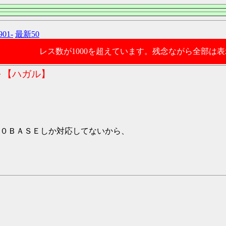
901-
最新50
レス数が1000を超えています。残念ながら全部は
～【ハガル】
０ＢＡＳＥしか対応してないから、