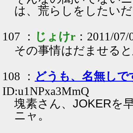
は、荒らしをしたいだ
107 ：
じょけr
：2011/07/
その事情はだませると
108 ：
どうも、名無しで
ID:u1NPxa3MmQ
塊素さん、JOKER
ニャ。