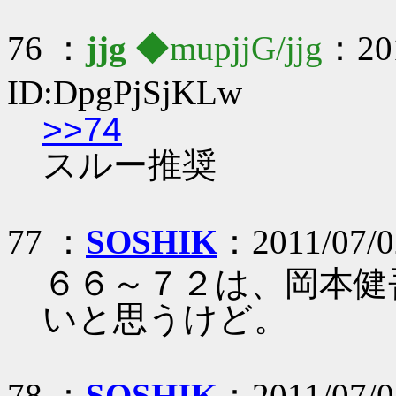
76 ：
jjg
◆mupjjG/jjg
：201
ID:DpgPjSjKLw
>>74
スルー推奨
77 ：
SOSHIK
：2011/07/0
６６～７２は、岡本健
いと思うけど。
78 ：
SOSHIK
：2011/07/0