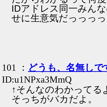
IDアドレス同一みん
せに生意気だっっっっ
101 ：
どうも、名無しで
ID:u1NPxa3MmQ
↑そんなのわかってる
そっちがバカだよ。