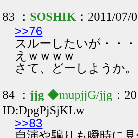
83 ：
SOSHIK
：2011/07/02
>>76
スルーしたいが・・・
えｗｗｗｗ
さて、どーしようか。
84 ：
jjg
◆mupjjG/jjg
：201
ID:DpgPjSjKLw
>>83
自演や騙りも瞬時に見