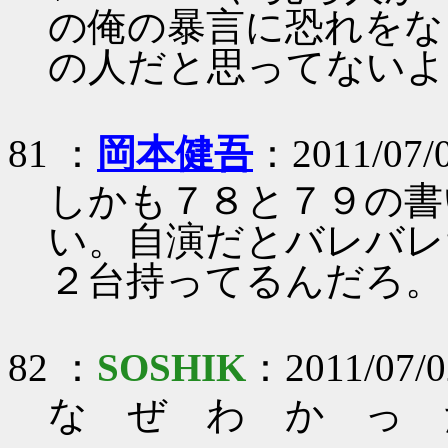
の俺の暴言に恐れをな
の人だと思ってないよ
81 ：
岡本健吾
：2011/07/
しかも７８と７９の書
い。自演だとバレバレだ
２台持ってるんだろ。
82 ：
SOSHIK
：2011/07/02
な ぜ わ か っ 