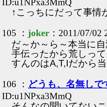
ID:u1NPxa3MmQ
↑こっちにだって事情
105 ：
joker
：2011/07/02 
だ～か～ら～本当に自
手伝ったから荒しって
すんのはA,T,Iだから
106 ：
どうも、名無しで
ID:u1NPxa3MmQ
そんなの聞いてないニ