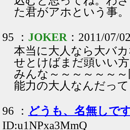
込むと思ってね。わざ
た君がアホという事。
95 ：
JOKER
：2011/07/02
本当に大人なら大バカ
せとけばまだ頭いい方
みんな～～～～～～～
能力の大人なんだって
96 ：
どうも、名無しで
ID:u1NPxa3MmQ