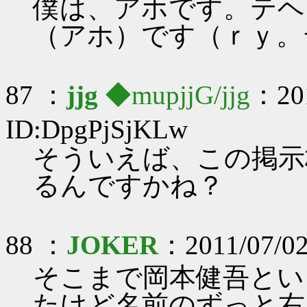
僕は、アホです。テヘ
（アホ）です（ｒｙ。
87 ：
jjg
◆mupjjG/jjg
：201
ID:DpgPjSjKLw
そういえば、この掲示
るんですかね？
88 ：
JOKER
：2011/07/02
そこまで岡本健吾とい
たけど名前のずっと右