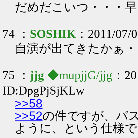
だめだこいつ・・・早
74 ：
SOSHIK
：2011/07/02
自演が出てきたかぁ・
75 ：
jjg
◆mupjjG/jjg
：201
ID:DpgPjSjKLw
>>58
>>52
の件ですが、パ
ように、という仕様で