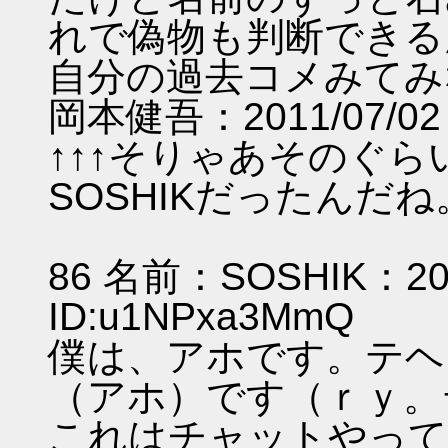
れで偽物も判断できる
自分の過去コメみてみ
岡本健吾：2011/07/02 1
↑↑↑そりゃあそのぐ
SOSHIKだった
86 名前：SOSHIK：2011
ID:u1NPxa3
僕は、アホです。テヘ
（アホ）です（ｒｙ。
これはチャットやって