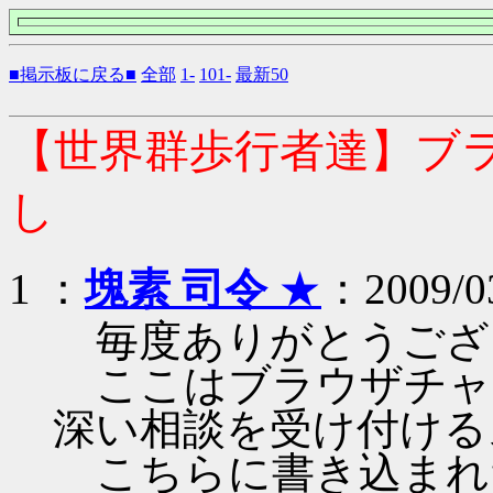
■掲示板に戻る■
全部
1-
101-
最新50
【世界群歩行者達】ブ
し
1 ：
塊素 司令
★
：2009/03
毎度ありがとうござ
ここはブラウザチャ
深い相談を受け付ける
こちらに書き込まれ