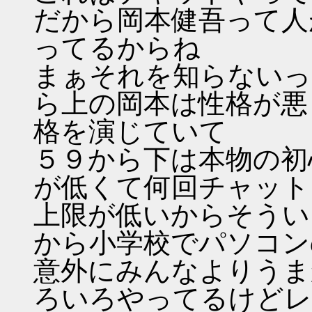
だから岡本健吾って人
ってるからね
まぁそれを知らないっ
ら上の岡本は性格が悪
格を演じていて
５９から下は本物の初
が低くて何回チャット
上限が低いからそうい
から小学校でパソコン
意外にみんなよりうま
ろいろやってるけどレ