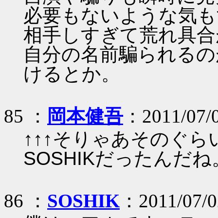
必要もないような気も
相手しすぎて荒れ具合
自分の名前騙られるの
けるとか。
85 ：
岡本健吾
：2011/07/
↑↑↑そりゃあそのぐ
SOSHIKだったんだね
86 ：
SOSHIK
：2011/07/0