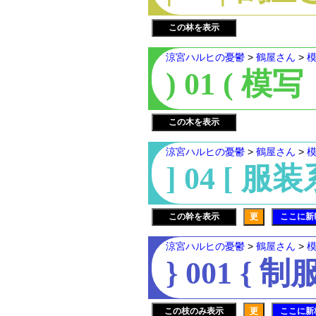
この林を表示
涼宮ハルヒの憂鬱
>
鶴屋さん
>
) 01 ( 模写
この木を表示
涼宮ハルヒの憂鬱
>
鶴屋さん
>
] 04 [ 服
この幹を表示
更
ここに新
涼宮ハルヒの憂鬱
>
鶴屋さん
>
} 001 { 制
この枝のみ表示
更
ここに新