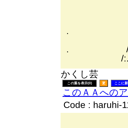
{ ∨:∧
∧ ＼:
.':.∧
. /:.:.
/:.:.:.:.:.
. /:.:.:.:.:
/:.:.:.:.:.:.
かくし芸
この葉を表示(0)
更
ここに新
このＡＡへの
Code : haruhi-