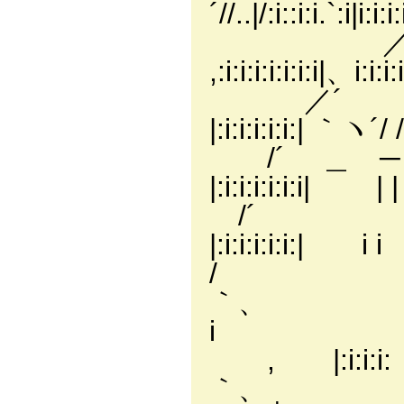
´//..|/:i::i:i.`:i|i:i:i:
／´ ヽ
,:i:i:i:i:i:i:i|、i:i:i
／´ .￣｀^
|:i:i:i:i:i:| ｀
/´ ＿ ─ ＿
|:i:i:i:i:i:i|
/´ ,
|:i:i:i:i:i
/ ／ |:
｀、 ,′|:i
i ,´ |
, |:i:i:
｀、 |: