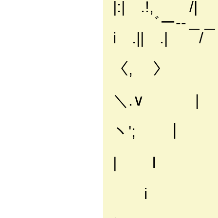
|:| .!, /|
゛ー--＿＿＿
i .|| .| / 
| |￣＼|::
〈, 〉
| |:::::::
＼.∨ |
| |:::::::
ヽ'; ｜
| !::::::
| l
l ; :::::
i
i. ,' ,