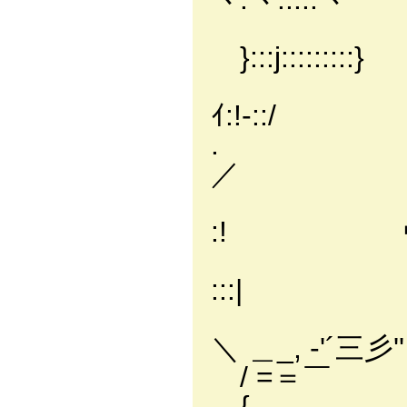
/ ::::::
}:::j:::::::::}
/ :::::
ｲ:!-::/
. / ::::
／
/ ::::::::
:! ヴ
/::::::
:::|
/=三=彳 ヽ
＼ ＿_, -'´三彡''
/ =＝￣ _, ｨj 
{ _, -'´ // 