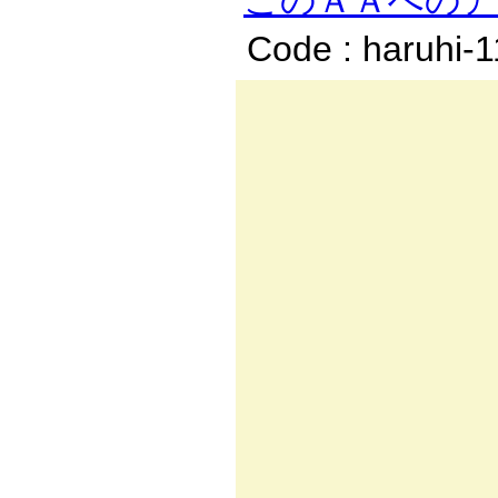
このＡＡへの
Code : haruhi-
｛
＿＿
／:.ヾ:.
/:.:.:
ﾊ:.ｉ:
从:{:{ 
|:.圦u
|:.:l:.
.ﾉﾔ:.