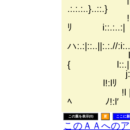
.:.:.:..}..::.} ヽ
!|.:..::|::.:
ﾘ i::.:..:|
jl!:..::.
ハ:.:|::..||:.:./
l||:..::.!::.
{ l::.|:.
j:!|..:.:|..::
l!:lﾘ
!l |..:.l ...::
ﾍ ﾉ!:l′
この葉を表示(0)
更
ここに新
このＡＡへの