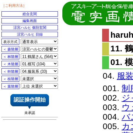
［ご利用方法］
総合玄関
編集画面
涼宮ハルヒ 個別玄関
har
涼宮ハルヒ 目録
表示方式
11.
＜ 森階層
＜ 林階層
01. 
＜ 木階層
＜ 幹階層
04.
服
＜ 枝階層
001.
制
＜ 葉階層
002.
ジ
認証操作開始
003.
ウ
未承認
004.
バ
005.
カ