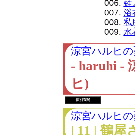
006.
薙
007.
浴
008.
私
009.
水
涼宮ハルヒの
- haru
ヒ)
個別玄関
涼宮ハルヒの
| 11 | 鶴