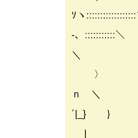
ヽ::Vi:::::::
ｿヽ::::::::::::::::
ヽ::i::::::
-、:::::::::::＼
|::::::::
＼
｀ｒ-´|::
〉
l^vﾍﾍ |::
ｎ ＼
ｆ´ヽヽ}^7 |
´|_} ｝
| ^´´ / |
|