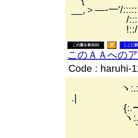
__,＞―‐一'/::::::
/:::::::::/
!::/l::// 
この葉を表示(0)
更
ここに新
このＡＡへの
Code : haruhi-
ヽ:.:.:.
.|
{:.ー:':.:
ヽ:.:.:.:.:.:.:
｀!:.:.:.:.:.
ﾄ:.:.:.:.: