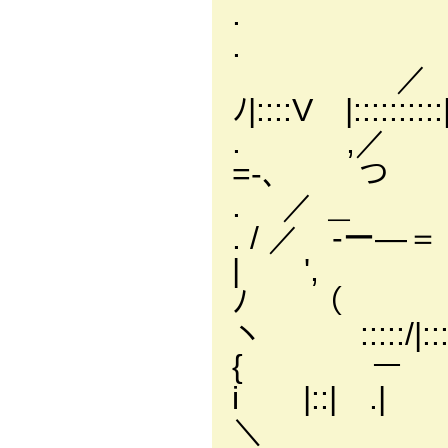
. |:/,へ上_
. _＿ﾚ ／| |
／ | |
ﾉ|::::V |:::
. ,／ ―--、＿
=-、 つ
. ／ ＿ ￣Y
. / ／ -ー―＝ 
| ',
ﾉ （ ／ヽ,
ヽ :::::/|:
{ ー ﾂ ＼
i |::| .
＼ ノ ヾ|::!