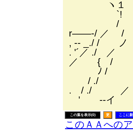
ヽ１ ヽ 
`! .
/ / 
r――‐/ ／
, -‐ _.
. '´／ .
／ { / .
ﾉ / /
/ ./ 
. / ./ 
' ゝ--イ
この葉を表示(0)
更
ここに新
このＡＡへの