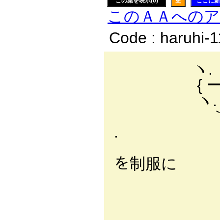
この葉を表示(0)
更
ここに新
このＡＡへの
Code : haruhi-
ヽ.
{ ー
ヽ. i. 
｀! '∨:.:.
. ', V:
l{:.{;
を制服に
', ﾊ:.
! .廴
ｉ ハ: