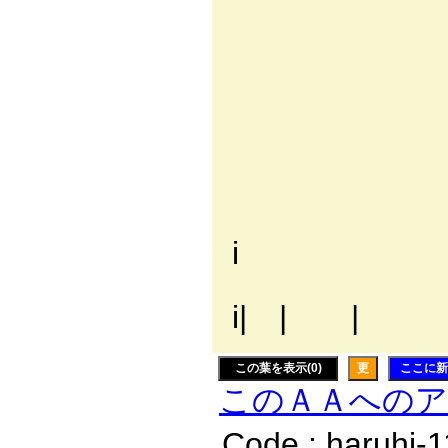
| l|_
| ﾚ'
,´ﾚ
/ |
| .i
l| | 
〃|/
i
〈 
i| | |
この葉を表示(0)
更
ここに新
このＡＡへの
Code : haruhi-