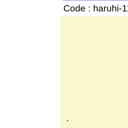
Code : haruhi-
／
, -‐
／ 
/／ ,=
// //
〃{ i{ 
{仆 f 
|ﾊﾑﾍr;_
ｌ i∧ r
. 'i l
i | ﾚｱ