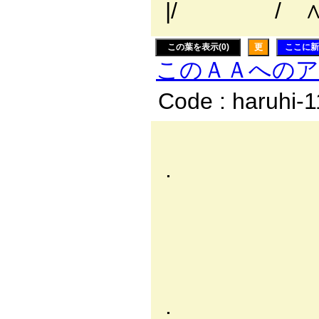
|/ / ∧
この葉を表示(0)
更
ここに新
このＡＡへの
Code : haruhi-
_,,
. , 
／ 
/ 
,' /:
l ::::
| ::|i／::
. |:::/::/: