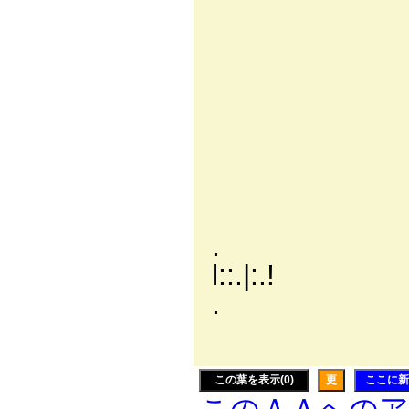
l ﾊ:.ﾊ
ヽ ヽ:
! ヽ l!:
∧ ヽ |:
,':.:∧ |
ﾉ:.:.':.:
,.:.:.: ,':
/.:.:.:/.::
. { .:.:.
l::.|:.!
. ',.:.:i 
ヽｌ ＼ ..::/
この葉を表示(0)
更
ここに新