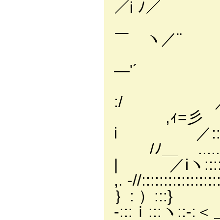
／i ﾉ／
/:::::
￣ ヽ／
/::::::
―'´ ／ヽ
/::::::::
:/ ／::::
,ｨ=彡 ＿ _ -...一
i ／::::::::
/ﾉ＿ ........::::::::
| ／iヽ::::::
,. ‐//::::::::::::::
｝: ）:::} ｝::
‐:::ｉ:::ヽ::-: