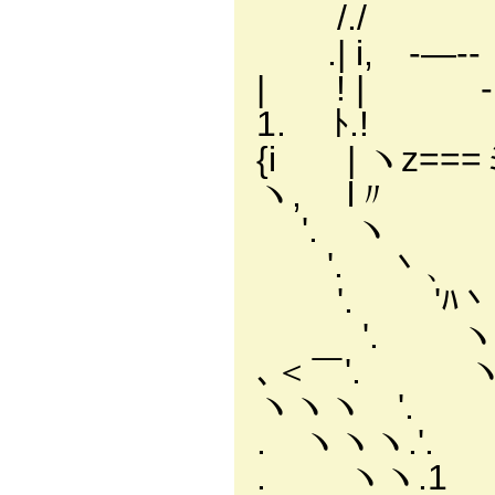
/./
.| i, -―
| ! | 
1. ﾄ.! 
{i | ヽz===
ヽ, l
'. ヽ
'. 丶、
'. 'ﾊ丶
'. ヽ
､＜￣'. ヽ
ヽヽヽ '. { 
. ヽヽヽ.'. 
. ヽヽ.1