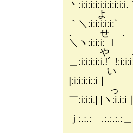
丶:i:i:i:i:i:i:i:i:i:i
よ .....│:i:i:i:i
｀＼:i:i:i:i:i:`
. せ . │:i:i:i
＼ヽ:i:i:i: ｌ
や . │:i:i
＿:i:i:i:i:i.!ﾞ !:i:i
い . │/i:i、:
|:i:i:i:i::i｜
っ │ﾉ 一 ￣ｉ.
￣:i:i:i.| |ヽ:i.i:i
／ .! ！!
ｊ:.:.:ゝ.:.:.:.:＿.:
／´ .i ｊ 