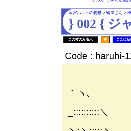
(1/8スケールPVC塗装済
涼宮ハルヒの憂鬱
>
鶴屋さん
>
} 002 { 
この枝のみ表示
更
ここに新
Code : haruhi-
, 
／:::::::
｀ヽ､
/::::::
_::::::::::＼
/:::::
ヽ:ヽ:::::ヽ