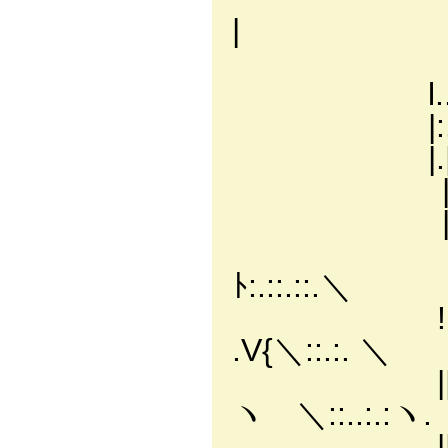
|
/ﾊ:.:.:.:.:.:
l..:ハ:.:.:.
|:.!..:.:.!:
|.|..::.::.!
|:|:.::.:|:l:.
|:|.:.::.|ハ:
l.| ::.!::.:
ﾄ:.::.::.＼
!|.. :|:.::ﾄ
.V{＼::.:. ＼
||:..:. |::.:|
ヽ ＼::..:.:ヽ.
||:..:.:.!:..: