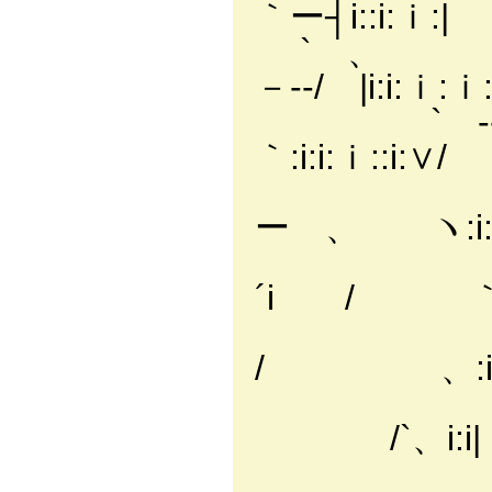
｀ー┤i::i:
` 、 |:
－‐-/ |i:i:
` ‐- ＿＿＿
｀:i:i:ｉ::i:
|i:ii:ii:
ー 、 ヽ:i:
|i:i:ii:ii
´i / ｀
|ii:ii:ii
/ 、:i
|ii:ii:ii
/`、i
|ii:ii:ii: