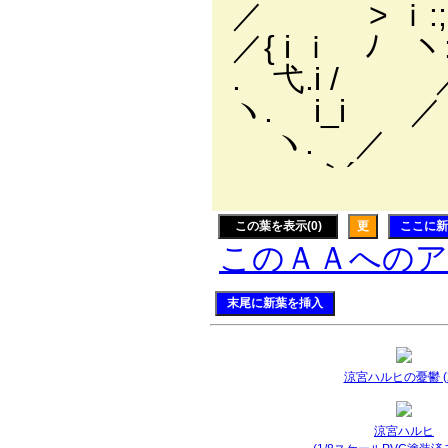
／ > ｉ:;:;:;:;:;:
／{ i ｉ ﾉ ヽ:;:
. 弋.i / ／
ヽ. i_i ／
ヽ. ／ ／
｀´ ／:
この葉を表示(0)
更
ここに新
このＡＡへの
末尾に新葉を挿入
涼宮ハルヒの憂鬱 (2
涼宮ハルヒ