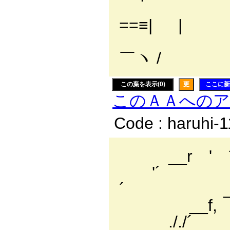
ハ, / ノｌ |
==≡| |
ｌﾐ===彡＼.
￣ヽ /
この葉を表示(0)
更
ここに新
このＡＡへの
Code : haruhi-
__r ' ´￣
'
´ _
__f,
./.