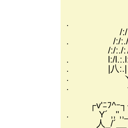
... -
__／:.:.:.:.:
. ／:.:.:/´:.:
/:/:.:/^~~~^
. /:/:./{ -､
/:/:./:∧ ＼ ´ 
. l:/l.:.l:八:
. |八:.| /:ﾊ
. ヽ/:/八 ′ 
. {:.{:{ ＼ 
乂:廴__,/≧=ﾁ
┌v'ﾆﾌ^ｰ┐---
. Y´ ,,'',,_
人_/´__ ｛ /