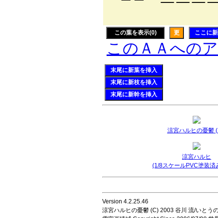
￣￣￣
この葉を表示(0)
更
ここに新
このＡＡへの
末尾に新葉を挿入
末尾に新枝を挿入
末尾に新幹を挿入
涼宮ハルヒの憂鬱 (2
涼宮ハルヒ
(1/8スケールPVC塗装済
Version 4.2.25.46
涼宮ハルヒの憂鬱 (C) 2003 谷川 流/いとうのいじ 