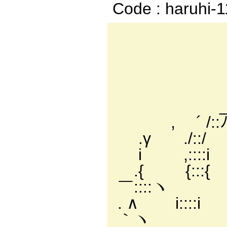
Code : haruhi-
/
/ 
/ 
／ 
_.イ 
, ´ /::
.γ ./::/ .ﾉ-
i ,::::i
.{ {:::{ .i 
￣::::ヽ
. ∧ i::::i
｀ヽ