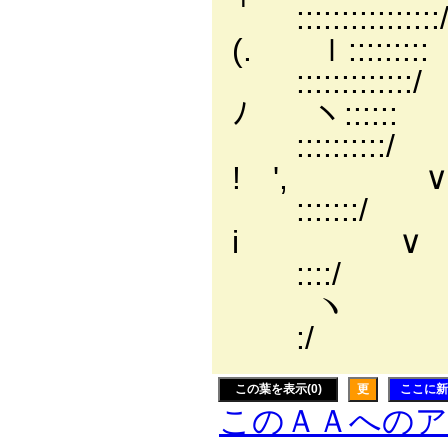
:::::::
(. ｌ:::::::::
:::::
ﾉ ヽ::::::
::::
! ', ∨:
:::
i ∨
:::
ヽ
:/
この葉を表示(0)
更
ここに新
このＡＡへの