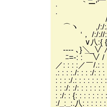
. ｀ー'´ ‘， '^´:
. /, ∨ / /: 
/:/, ∨ ,: 
⌒ヽ ,/:/:/, ′ 
‘， /:/://:, / 
∨八:{ {∧ /: : 
---- ､}＼_∨ ∧ 
ﾆ=-: : ￣∨ / : : 
／: : : :／￣/.: : : 
.: : : :./: : : :/: 
: : : :/.: : : : : 
: : :/: :/: : : :
: :/: : {: : : : 
:/_:_:.八: : : :