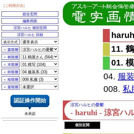
［ご利用方法］
総合玄関
編集画面
涼宮ハルヒ 個別玄関
har
涼宮ハルヒ 目録
表示方式
11.
＜ 森階層
＜ 林階層
01. 
＜ 木階層
＜ 幹階層
04.
服
＜ 枝階層
008.
私
＜ 葉階層
認証操作開始
涼宮ハルヒの憂鬱
- haruhi - 
未承認
個別玄関