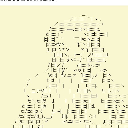
＿
__／:::::::::::｀::ヽ.、
::::::::::::::::::::::::::::::::::::ヽ
:::::::::::;; -─-､::::::ヽ:::::::::::.
::;::::;ｒ'´ ヽ::::::l::::::::::|
::j:::::| '´ ｀ ´￣ lﾊ::ト.::::::|
:ﾊ::::ﾍfﾌヽ. '{,¨ヽ::| |::::::|
 |::l::ﾍヾソ ヾ-'j:::|'::::::::|
::l:::|ヽ､ rー; ノ!::|:::::::::l
::|:::|:::_;/ヽﾆ -'ﾘ｀!:::l::::::::::l、
´|:::|／ / / l:::::ト-､:::ﾍ
 l l::::|'´}/｀ -ｧヮ｣:::::| ﾊ::ﾍ
 V::::| fミニァ ´l::::::| ,ノ |::::ﾍ
 !::::! | | |::::::|'´ |::::::ヽ
 ,..j:::::l. | | l:::::::|､ |:::::::::ヽ
 ニァﾍ/::::;l | ｜ l::::::::|ﾍ. !::::::､:::ヽ
 /::::/ｌ | | |::::::::|::::l |:::::::ヽ::::
:＼ /::::/ｿ .! l l:::::::::ﾊ:::| l::::::::::ﾍ::::ヽ
::::::::〉:::::// | | l:::::::::| |:::l. l:::::::::ヽヽ:::
/:::/:::/:::;:/〈 /ﾆｰ--| |:::::::::| |:::l |:::::::::::::. ';::::::.
::/::::;':::/::!_ﾄ､__/ 川|. |:::::::::|〈::;! |::::|::::::::l ｌ:
::/l:::::|::/l::|::l｀ｰ' ‐ﾄﾍニl:::::ﾄ::!':::ﾄ､ ,l:::::|::::::::| l::::
l::::;' |:::::|::l::ヾ::| l:::| ';| l::}､｀ ´ﾉ:::::|::::::::| |: