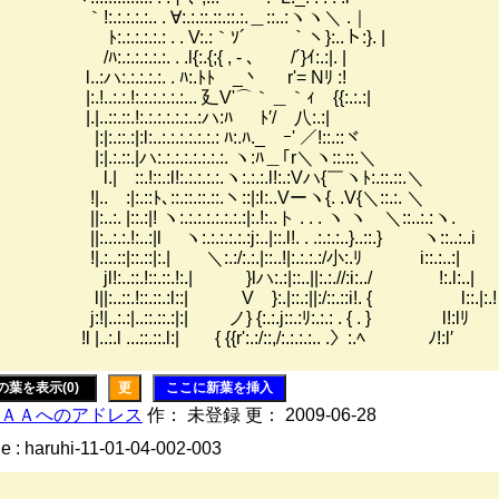
:.:.:.:.:.. . ∀:.:.::.::.::.:.＿::..:ヽヽ＼ .｜
:.:.:.:.:.: . . V:.:｀ｿ´ ｀ヽ}:..ト:}. |
:.:.:.:.:.:. . .l{:.{;{ , - ､ /´}ｲ:.:|. |
.:ハ:.:.:.:.:. . ﾊ:.ﾄﾄ _丶 r'= Nﾘ :!
.!..:.:.!:.:.:.:.:.:... 廴V'⌒｀＿｀ｨ {{:.:.:|
|..::.::.!:.:.:.:.:.:..:ハ:ﾊ ﾄ′/ 八:.:|
|:.::.:|:l:..:.:.:.:.:.:.: ﾊ:.ﾊ._ ｰ' ／!::.::ヾ
|.:.::.|ハ:.:.:.:.:.:.:.:. ヽ:ﾊ＿｢r＼ヽ::.::.＼
| ::.!::.:l!:.:.:.:.:.ヽ:.:.:.l!:.:Vハ{￣ヽﾄ:.::.::.＼
.. :|:.::ﾄ､::.::.::.::.ヽ::|:l:..Vーヽ{. .V{＼::.:. ＼
:..:. |::.:|! ヽ:.:.:.:.:.:.:.:|:.!:..ト . . . ヽ ヽ ＼::..:.:ヽ.
:..:.:.!:..:|l ヽ:.:.:.:.:.:j:..|::.l!. . .:.:.:..}..::.} ヽ::..:..i
.:..::|::.::|:.| ＼:.:/:.:.|::..!|:.:.:.:/小:.ﾘ i::.:..:|
!:..::.!::.::.!:.| }lハ:.:|::..||:.:.//:i:../ !:.l:..|
|:..::.!::.::.:l::| V }:.|::.:||:/::.::i!. { l::.|:.!
!|..:.:|..::.::.:|:| ノ} {:.:.j::.:ﾘ:.:.: . { . } l!:lﾘ
 |..:.l ...::.::.l:| { {{r':.:/::,/:.:.:.:.. .〉:.ﾍ ﾉ!:l′
の葉を表示(0)
更
ここに新葉を挿入
ＡＡへのアドレス
作： 未登録 更： 2009-06-28
e : haruhi-11-01-04-002-003