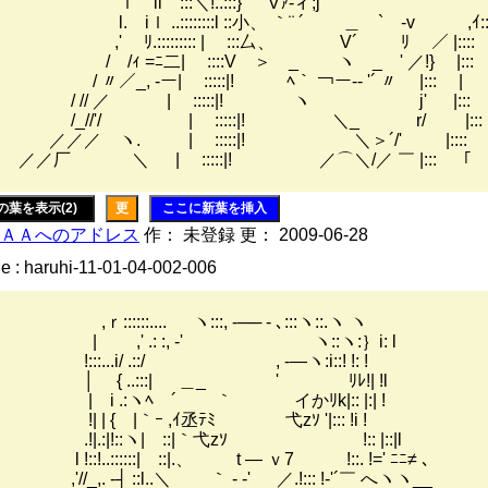
 il :::＼!..:::}｀‘ Vｧ-ィ;j ｌ
 l. iｌ ..::::::::l ::小、 ｀¨ ´ ＿ ` ‐v ,ｲ::
 ,' ﾘ.::::::::: | :::厶、 V´ ﾘ ／ |:::: |
 /ｨ =ﾆ二| ::::V ＞ _ ヽ _ ' ／!
 / 〃／_, -ー| :::::|! ﾍ｀ ￢ー‐‐ '´ 〃 
 / // ／ | :::::|! ヽ j' |:::
_//'/ | :::::|! ＼_ r/ |::
／／ ヽ. | :::::|! ＼＞´/' |:::: 
／厂 ＼ | :::::|! ／⌒＼/／ ￣ |:::
の葉を表示(2)
更
ここに新葉を挿入
ＡＡへのアドレス
作： 未登録 更： 2009-06-28
e : haruhi-11-01-04-002-006
ｒ::::::.... ヽ:::, -── - ､:::ヽ::.ヽ ヽ
 ,' .: :, ‐' ヽ::ヽ:｝i: l
:::...i/ .::/ , -―ヽ:i::! !: !
 { ..:::| ＿_ ' ﾘﾚ!| !l
 i .:ヽﾍゝ´ ｀ イかﾘk|:: |:| !
| | { |｀ｰ ,ｲ丞ﾃﾐ 弋zｿ '|::: !i !
!|.:|!::ヽ| ::|｀弋zｿ !:: |::|l
 !::!..::::::| ::|.、 t ― ｖ7 !::. !=' ﾆﾆ≠ ､
'//_,. -┤ ::l..＼ ｀ ‐ ‐' ／.!::: !‐'´￣ へヽヽ__