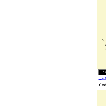
／
/
/
/
/
.
/
/
/
＼ 
/ 
{ 
__
/:
!
こ
この
Cod
ヽ
{
ヽ: