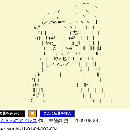
_＿
／ ｀ヽ
, -‐ r' ― 、 ＼
／ / ＼ 丶
/／ ,=vｼ＝= 、 ヽヽ ヽ i
// // ヽ ヽ ! l l l
{ i{ {‐-､ ィ尢ﾊl i| | |
{仆 f ｨ=ﾐ ｨ≠ﾐ | | |
ﾊﾑﾍr;_j , jr;_ﾘl |）l|! |
 i∧ r‐‐v li il il |l.i
 'i l ゝ､ ヽ ノ ｨ'l ｌ ll |
 | ﾚｱ>‐匕 !_ l il llil
 l|_ ィ ∧レ／ | | | |
| ﾚ' | .| i ヽl
,´ﾚ | l i| l|
/ |（ i | l| |
| .i lﾍ | l|ﾍ, |
l| | | 'i l l| | |
〃|/ l | | l i
〈 | ﾚ | i| | |
の葉を表示(0)
更
ここに新葉を挿入
ＡＡへのアドレス
作： 未登録 更： 2009-06-28
e : haruhi-11-01-04-002-004