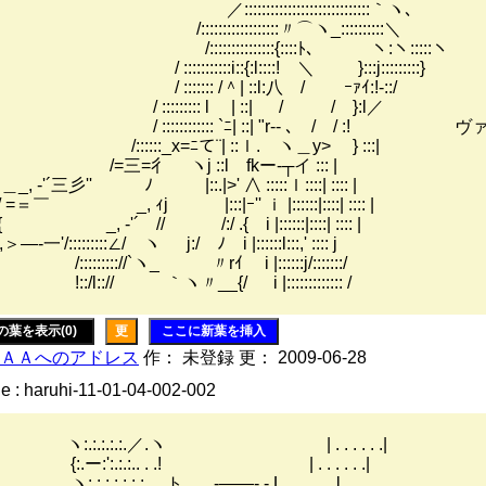
:::::::::::::::::::::::::::::｀ヽ､
::::::::::::::::::〃⌒ヽ_::::::::::＼
:::::::::::::::{::::ﾄ､ ヽ:ヽ:::::ヽ
 :::::::::::i::{:l::::! ＼ }:::j:::::::::}
 ::::::: /＾| ::l:八 / ｰｧｲ:!-::/
 / ::::::::: l | ::| / / }:l／
 :::::::::::: `ﾆ| ::| "r‐- ､ / / :! ヴ
::::::_x=ﾆて¨| ::ｌ. ヽ＿y> } :::|
=三=彳 ヽj ::l fkー‐┬イ ::: |
＿_, -'´三彡'' ﾉ |::.|>' ∧ :::::ｌ::::| :::: |
=＝￣ _, ｨj |:::|ｰ'' ｉ |::::::|::::| :::: |
_, -'´ // /:/ .{ i |::::::|::::| :::: |
,＞―‐一'/:::::::::∠/ ヽ j:/ ﾉ i |::::::l:::,' :::: j
:::::::://`ヽ_ 〃rｲ i |::::::j/:::::::/
::/l::// ｀ヽ〃__{/ i |::::::::::::: /
の葉を表示(0)
更
ここに新葉を挿入
ＡＡへのアドレス
作： 未登録 更： 2009-06-28
e : haruhi-11-01-04-002-002
:.:.:.:.:.／.ヽ | . . . . . .|
:.ー:':.:.:.. . .! | . . . . . .|
.:.:.:.:.:.:. . .ト､ ,...-――‐.- L._. . . . .l