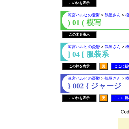
この林を表示
涼宮ハルヒの憂鬱
>
鶴屋さん
>
) 01 ( 模写
この木を表示
涼宮ハルヒの憂鬱
>
鶴屋さん
>
] 04 [ 服装系
この幹を表示
更
ここに新
涼宮ハルヒの憂鬱
>
鶴屋さん
>
} 002 { ジャージ
この枝を表示
更
ここに新
Cod