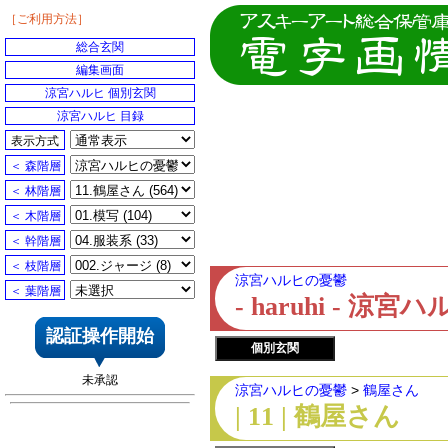
［ご利用方法］
総合玄関
編集画面
涼宮ハルヒ 個別玄関
涼宮ハルヒ 目録
表示方式
＜ 森階層
＜ 林階層
＜ 木階層
＜ 幹階層
＜ 枝階層
涼宮ハルヒの憂鬱
＜ 葉階層
- haruhi - 
認証操作開始
個別玄関
未承認
涼宮ハルヒの憂鬱
>
鶴屋さん
| 11 | 鶴屋さん