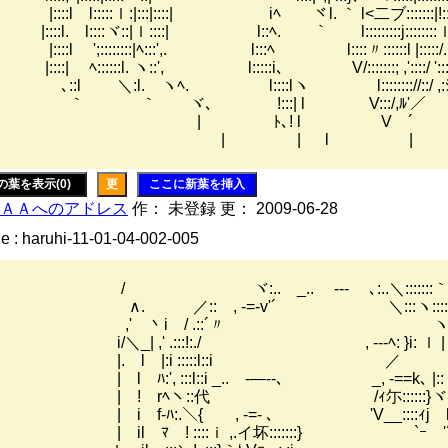
:::l l:::::ｌ:|:::|::::| iﾍ ヾl. ｀ l<二ブ:::::::|!:::::::| 
:::l. l::::ヾ::|ｌ::::| l::ﾍ. ｀ l:::::::::j::::::::ｌ|::::::
:::l ';::::::::|ﾍ:::',. l:::ﾍ l::::〃::::::l |:::::/.;::
|::::| ﾍ::::::l. ヽ::', l:::::i､ V/:::::::; ,'::::/ ':::
::l ＼:l. ヽﾍ. l::::lヽ l:::::::://::/ ,:ｼ'
 ｀ ヾ､ !:::| l V:::/,ﾙ'／
| ﾄ､! l V ´
| | l |
の葉を表示(0)
更
ここに新葉を挿入
ＡＡへのアドレス
作： 未登録 更： 2009-06-28
e : haruhi-11-01-04-002-005
 ヾ:.. _.. -‐- ､:..＼:::::::｀
. ／:: , -=-v'´ ＼:::ヽ::::::: 
,' 丶i / .::´〃 ヽ::ヽ:!::
/＼_| ,' .:::!:./ , -‐‐ﾍ: }i: ｌ |
. l |:i :::::l::i ／ ﾘﾙ'.
 l ﾊ:', :::l::i _.. -―‐-､ _, -==k､ |::
 ! rﾍヽ::代 /ｨ尓::::::}ヾ|:: 
 i f-ﾊ:.＼{ , -=- ､ 'V__::::ｨj l::
 il ﾏ ! ::::ｉ ,.イ坏:::::::} `ｰ '´ |:: 