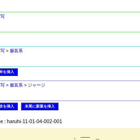
模写
模写
>
服装系
幹を挿入
模写
>
服装系
>
ジャージ
枝を挿入
末尾に新葉を挿入
e : haruhi-11-01-04-002-001
, -‐―- ＿