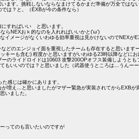
思います。挑戦しないならなまけてるかまだ準備が万全ではな
のでは？と。（EXBが今の条件なら）
確にすればいい と思います。
ならNEXおｋ的なのを入れればいいかと('ω')
がガチなイメージがなくいわゆる効率重視は見かけないのでNEX
ンなどのエンジョイ面を重視したチームも存在すると思います
(ネッキーも含む) 程度かと思いますがいわゆる23時以降など
マザーのライドロイドは10603 攻撃200OPオフス装備しよ
てもいいのでは？と思いました（武器使うところは…うんーー
った感じは確かにあります。
会が増え…と思いましたがマザー緊急が実装されてからEXBが
思いました。
ーってのも言いたいのですが