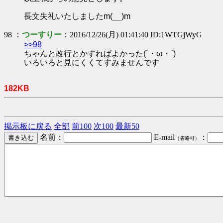
長文失礼いたしましたm(__)m
98 ：
つーすりー
：2016/12/26(月) 01:41:40 ID:1WTGjWyG
>>98
ちゃんと改行とかすればよかった(´・ω・`)
いろいろと見にくくてすみませんです
182KB
掲示板に戻る
全部
前100
次100
最新50
名前：
E-mail
：
（省略可）