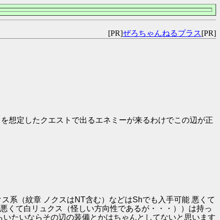
[PR]
ぜろちゃんねるプラス
[PR]
とを想定したクエストで出るエネミーが来るわけでこの辺が正
ス系（紋章 ノクスはNT含む）などはShでも入手可能 悪くて
など 悪くて白リュクス（怪しい方向性であるが・・・））は持っ
らいたいならその辺の装備とかはちゃんとしてないと思います