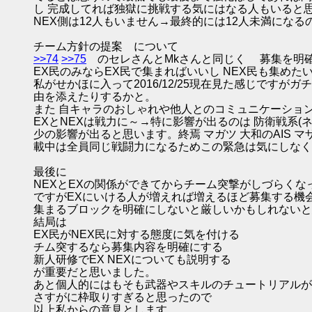
し 完成してれば独獄に挑戦する気にはなる人もいると
NEX側は12人もいません→最終的には12人未満になる
チーム方針の提案 について
>>74
>>75
のセレさんとMkさんと同じく 募集を明
EX民のみならEX民で集まればいいし NEX民も集めたい
私がせかほに入って2016/12/25現在見た感じです
由を添えたりするかと。
また 自キャラのおしゃれや他人とのコミュニケーショ
EXとNEXは戦力に～→特に影響が出るのは 防衛戦系
少の影響が出ると思います。終焉 マガツ 大和のAIS 
載中は全員同じ戦闘力になるためこの緊急は気にしなく
最後に
NEXとEXの関係ができてからチーム突撃がしづらくな
ですがEXにいける人が増えれば増えるほど募集する機
集まるブロックを明確にしないと厳しいかもしれないと
結局は
EX民がNEX民に対する態度に気を付ける
チム突するなら募集内容を明確にする
新人研修でEX NEXについても説明する
が重要だと思いました。
あと個人的にはもそも武器やスキルのチュートリアルが
さすがに枠取りすぎると思ったので
以上私からの意見とします。