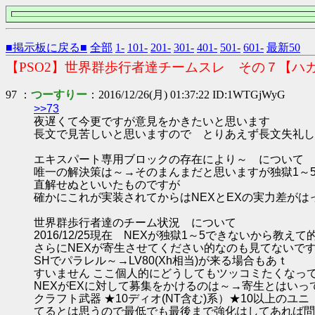
■掲示板に戻る■
全部
1-
101-
201-
301-
401-
501-
601-
最新50
【PSO2】世界群歩行者達チームスレ その７【ハ
97 ：
つーすりー
：2016/12/26(月) 01:37:22 ID:1WTGjWyG
>>73
夜遅くて今更ですが意見をかきたいと思います
長文で見苦しいと思いますので とりあえず長文失礼し
エキスパート専用ブロックの存在により～ について
唯一の解決策は～→そのまんまだと思いますが独獄1～
直解せぬといいたものですが
確かにこれが実装されてからはNEXとEXの実力差が
世界群歩行者達のチーム状況 について
2016/12/25現在 NEXが独獄1～5できないから教え
さらにNEXが寄生させてください的なのも見てないで
SHでパラレル～→LV80(Xh相当)が来る場合もあｔ
すいません ここ個人的にどうしてもツッコミたくなっ
NEXがEXに対して募集をかけるのは～→寄生とはいって
クラフト武器 ★10ディオ(NT含む)系）★10以上
てるとは思うので最低でも最後まで強化はしてあれば問