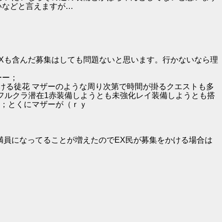
いなどと言えますが…
がEXも含んだ募集はしても問題ないと思います。行かないなら理
ーー；
における徒花 マザーのような周り次第で時間が掛るクエストも多
うともフルクラ潜在1赤装備しようとも未強化レイ装備しようとも搭
；とくにマザーが（ｒｙ
満員になってることが増えたのでEX民が募集をかける場合は