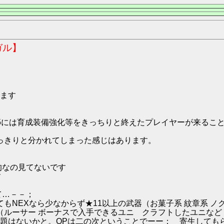
ガル】
ます
5には育成装備強化等をきっちりと終えたプレイヤーが来るこ
はっきりと分かれてしまった感じはあります。
て的なの見てないです
す
て…－－；
もNEXなら少なからず★11以上の武器（お菓子系 紋章系 ノク
のユニ（ルーサー ボーナスで入手できるユニ クラフトしたユニ
題はないかと。OPは二の次ということでーー； 寄生しても