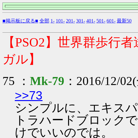
■掲示板に戻る■
全部
1-
101-
201-
301-
401-
501-
601-
最新50
【PSO2】世界群歩行
ガル】
75 ：
Mk-79
：2016/12/02(
>>73
シンプルに、エキスパ
トラハードブロックで
けでいいのでは。