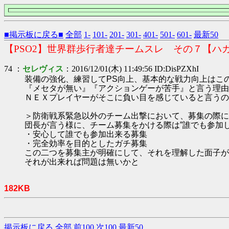
■掲示板に戻る■
全部
1-
101-
201-
301-
401-
501-
601-
最新50
【PSO2】世界群歩行者達チームスレ その７【ハ
74 ：
セレヴィス
：2016/12/01(木) 11:49:56 ID:DisPZXhI
装備の強化、練習してPS向上、基本的な戦力向上はこ
『メセタが無い』『アクションゲーが苦手』と言う理由
ＮＥＸプレイヤーがそこに負い目を感じていると言うの
＞防衛戦系緊急以外のチーム出撃において、募集の際に
団長が言う様に、チーム募集をかける際は”誰でも参加
・安心して誰でも参加出来る募集
・完全効率を目的としたガチ募集
この二つを募集主が明確にして、それを理解した面子が
それが出来れば問題は無いかと
182KB
掲示板に戻る
全部
前100
次100
最新50