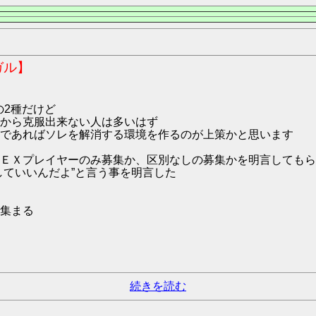
ガル】
の2種だけど
から克服出来ない人は多いはず
であればソレを解消する環境を作るのが上策かと思います
ＥＸプレイヤーのみ募集か、区別なしの募集かを明言してもら
していいんだよ”と言う事を明言した
集まる
続きを読む