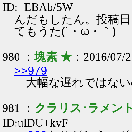
ID:+EBAb/5W
んだもしたん。投稿日を
てもうた(´・ω・｀)
980 ：
塊素 ★
：2016/07/25
>>979
大幅な遅れではない
981 ：
クラリス･ラメン
ID:ulDU+kvF