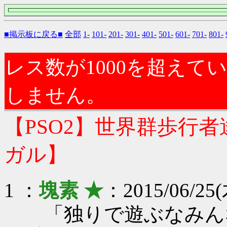
■掲示板に戻る■
全部
1-
101-
201-
301-
401-
501-
601-
701-
801-
レス数が1000を超え
しません。
【PSO2】世界群歩行
ガル】
1 ：
塊素 ★
：2015/06/25(
「独りで遊ぶなみん