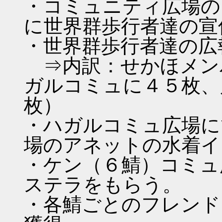
・コミュニティ広場の
に世界群歩行者達の宣
・世界群歩行者達の広
⇒内訳：せかほメン
ガルコミュに４５枚、
枚）
・ハガルコミュ広場に
場のアネットの水着イ
・ケン（６鯖）コミュ
ステラをもらう。
・各鯖ごとのフレンド