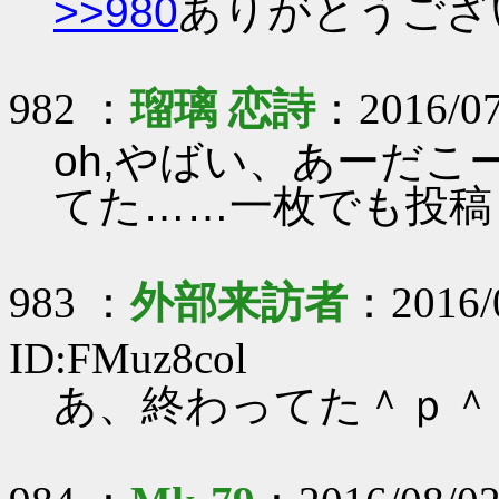
>>980
ありがとうございま
982 ：
瑠璃 恋詩
：2016/07
oh,やばい、あーだ
てた……一枚でも投稿
983 ：
外部来訪者
：2016/0
ID:FMuz8col
あ、終わってた＾ｐ＾