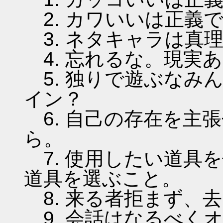
2. カワいいは正義
3. ネタキャラは真
4. 忘れるな。現実
5. 独りで遊ぶなみ
イン？
6. 自己の存在を主
ら。
7. 使用したい道具
道具を選ぶこと。
8. 来る者拒まず、
9. 会話はなるべく