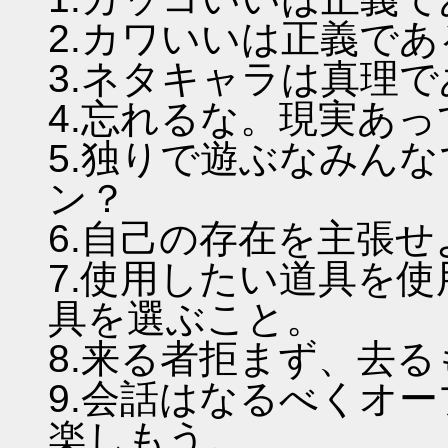
2.カワいいは正義であ
3.ネタキャラは真理
4.忘れるな。現実あ
5.独りで遊ぶなみん
ン？
6.自己の存在を主張
7.使用したい道具を
具を選ぶこと。
8.来る者拒まず、去
9.会話はなるべくオ
楽しもう。