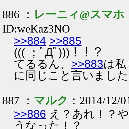
886 ：
レーニィ@スマホ
ID:weKaz3NO
>>884
>>885
((( ；ﾟДﾟ)))！！？
てるるん、
>>883
は私
に同じこと言いました
887 ：
マルク
：2014/12/01
>>886
え？あれ！？や
うなった！？