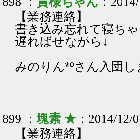
898 ：
貴様ちゃん
：2014/1
【業務連絡】
書き込み忘れて寝ちゃ
遅ればせながら↓
みのりん*ºさん入団
899 ：
塊素 ★
：2014/12/0
【業務連絡】