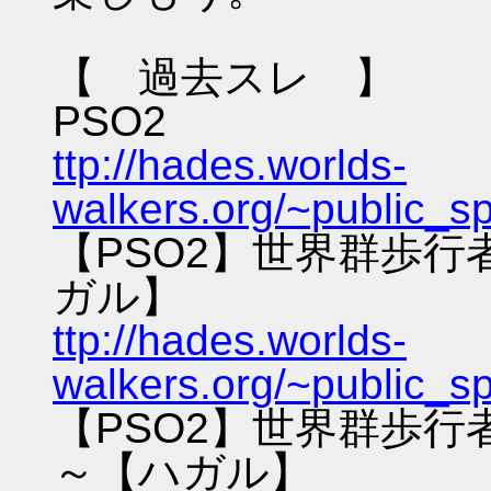
【 過去スレ 】
PSO2
ttp://hades.worlds-
walkers.org/~public_s
【PSO2】世界群歩
ガル】
ttp://hades.worlds-
walkers.org/~public_s
【PSO2】世界群歩
～【ハガル】