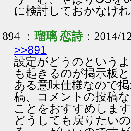
に検討しておかなけれ
894 ：
瑠璃 恋詩
：2014/12
>>891
設定がどうのというよ
も起きるのが掲示板と
ある意味仕様なので掲
稿、コメントの投稿な
ことをおすすめします
どうしても戻りたいの