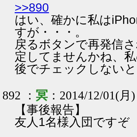
>>890
はい、確かに私はiPh
すが・・・。
戻るボタンで再発信さ
定してませんかね、私の
後でチェックしないと(^
892 ：
冥
：2014/12/01(月) 
【事後報告】
友人1名様入団ですぞ