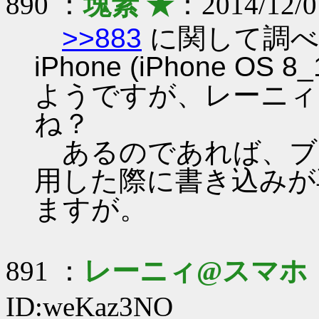
890 ：
塊素 ★
：2014/12/0
>>883
に関して調べ
iPhone (iPhone 
ようですが、レーニィ
ね？
あるのであれば、ブ
用した際に書き込みが
ますが。
891 ：
レーニィ@スマホ
ID:weKaz3NO