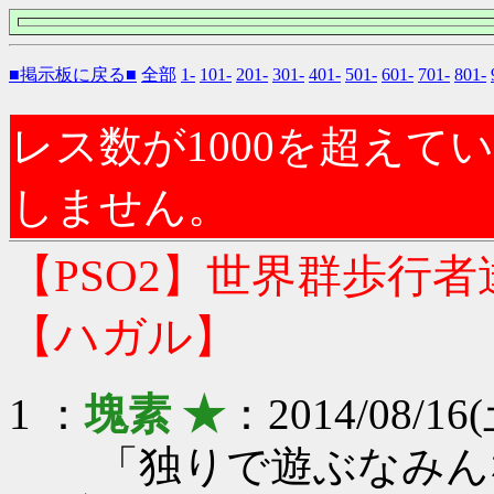
■掲示板に戻る■
全部
1-
101-
201-
301-
401-
501-
601-
701-
801-
レス数が1000を超え
しません。
【PSO2】世界群歩行
【ハガル】
1 ：
塊素 ★
：2014/08/16(
「独りで遊ぶなみん