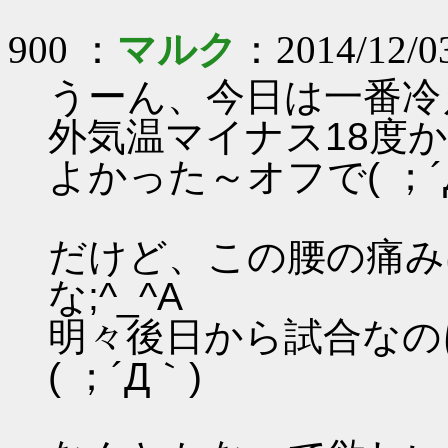
900 ：
マルク
：2014/12/0
うーん、今日は一番冷え
外気温マイナス18度かぁ(
よかった～オフで( ；´
だけど、この腰の痛み
な;^_^A
明々後日から試合なの
( ；´Д｀)