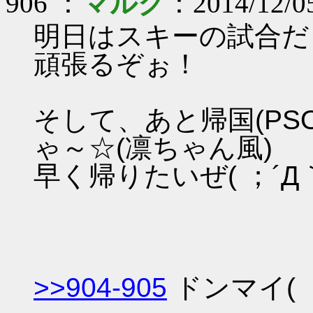
906 ：
マルク
：2014/12/0
明日はスキーの試合だ
頑張るぞぉ！
そして、あと帰国(PS
ゃ～☆(凛ちゃん風)
早く帰りたいぜ( ；´Д
>>904-905
ドンマイ( ；