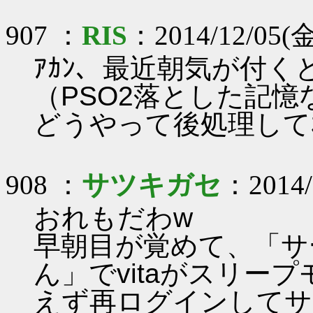
907 ：
RIS
：2014/12/05(金)
ｱｶﾝ、最近朝気が付くと
（PSO2落とした記
どうやって後処理してｵ
908 ：
サツキガセ
：2014/1
おれもだわw
早朝目が覚めて、「サ
ん」でvitaがスリー
えず再ログインしてサ