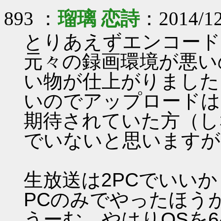
893 ：
瑠璃 恋詩
：2014/12
とりあえずエンコード
元々の録画環境が悪い
い物が仕上がりました
いのでアップロードは
期待されていた方（し
でいないと思いますが
生放送は2PCでいい
PCのみでやったほう
うーむ、やはりOSを6