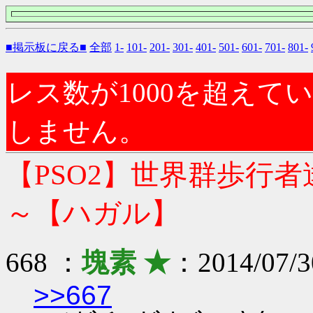
■掲示板に戻る■
全部
1-
101-
201-
301-
401-
501-
601-
701-
801-
レス数が1000を超え
しません。
【PSO2】世界群歩行
～【ハガル】
668 ：
塊素 ★
：2014/07/3
>>667