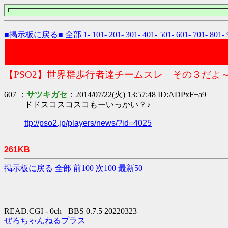
■掲示板に戻る■
全部
1-
101-
201-
301-
401-
501-
601-
701-
801-
【PSO2】世界群歩行者達チームスレ その３だよ
607 ：
サツキガセ
：2014/07/22(火) 13:57:48 ID:ADPxF+a9
ドドスコスコスコもーいっかい？♪
ttp://pso2.jp/players/news/?id=4025
261KB
掲示板に戻る
全部
前100
次100
最新50
READ.CGI - 0ch+ BBS 0.7.5 20220323
ぜろちゃんねるプラス