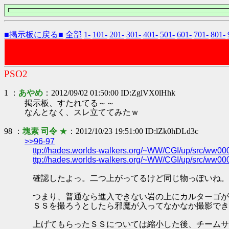
■掲示板に戻る■
全部
1-
101-
201-
301-
401-
501-
601-
701-
801-
PSO2
1 ：
あやめ
：2012/09/02 01:50:00 ID:ZglVX0lHhk
掲示板、すたれてる～～
なんとなく、スレ立ててみたｗ
98 ：
塊素 司令
★
：2012/10/23 19:51:00 ID:lZk0hDLd3c
>>96-97
ttp://hades.worlds-walkers.org/~WW/CGI/up/src/ww00
ttp://hades.worlds-walkers.org/~WW/CGI/up/src/ww00
確認したよっ。二つ上がってるけど同じ物っぽいね。
つまり、普通なら進入できない岩の上にカルターゴが
ＳＳを撮ろうとしたら邪魔が入ってなかなか撮影でき
上げてもらったＳＳについては縮小した後、チームサ