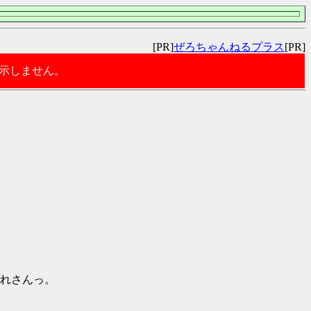
[PR]
ぜろちゃんねるプラス
[PR]
表示しません。
れさんっ。