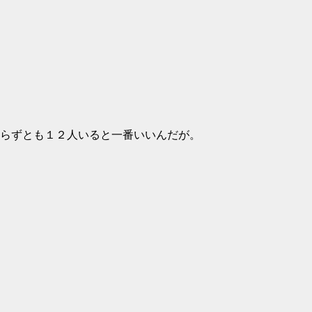
。
らずとも１２人いると一番いいんだが。