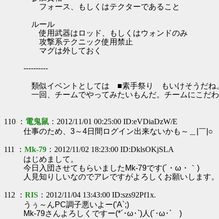
フォース、もしくはテクターであること
ルール
使用武器はロッド、もしくはウォンドのみ
攻撃系テクニック使用禁止
マグは外しておく
----------
類似イベントとしては ■素手祭り もいけそうだね
一回、チームでやってみたいもんだ。チームにこだわ
110 ：
電鬼鼠
：2012/11/01 00:25:00 ID:eVDiaDzW/E
仕事のため、3～4日間ログイン出来ないかも～＿|￣|○
111 ：
Mk-79
：2012/11/02 18:23:00 ID:DklsOKjSLA
はじめまして。
今日入団させてもらいましたMk-79です(´・ω・｀)ゝ
人見知りしいなのでアレですがよろしくお願いします。
112 ：
RIS
：2012/11/04 13:43:00 ID:szs92Pf1x.
うぅ～んPC調子悪いよー('A`;)
Mk-79さんよろしくですー(*´･ω･`)人(´･ω･` )