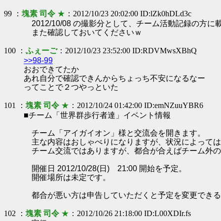
99 ：
塊素 司令
★
：2012/10/23 20:02:00 ID:lZk0hDLd3c
2012/10/08 の撮影分として、チーム活動記録の方に
また確認しておいてくださいｗ
100 ：
ふぇーご
：2012/10/23 23:52:00 ID:RDVMwsXBhQ
>>98-99
おおできてたか
あれ自分で確認できんからちょっち不安になるなー
ってことで２つやっといた
101 ：
塊素 司令
★
：2012/10/24 01:42:00 ID:emNZuuYBR6
■チーム「世界群歩行者達」イベント情報
チーム「アイガイオン」様と交流会を開きます。
主な内容はおしゃべりになりますが、状況によっては
チーム交流ではありますが、都合が合えばチーム外の
開催日 2012/10/28(日) 21:00 開始を予定。
開催場所は未定です。
都合が悪い方は申告していただくと予定を変更できる
102 ：
塊素 司令
★
：2012/10/26 21:18:00 ID:L00XDIr.fs