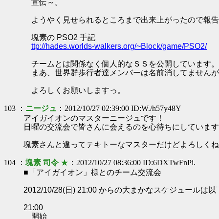
宣伝～。
ようやく見せられるところまで出来上がったので報告
塊素の PSO2 手記
ttp://hades.worlds-walkers.org/~Block/game/PSO2/
チームとは関係なく個人的なＳＳを公開しています。
まあ、世界群歩行者達メンバーは名前消してませんが
よろしくお願いしますっ。
103 ：
ニージュ
：2012/10/27 02:39:00 ID:W./h57y48Y
アイガイオンのマスターニージュです！
日曜の交流会で皆さんに会えるのを心待ちにしています
塊素さんと違ってテキトーなマスターだけどよろしくね
104 ：
塊素 司令
★
：2012/10/27 08:36:00 ID:6DXTwFnPi.
■「アイガイオン」様とのチーム交流会
2012/10/28(日) 21:00 からの大まかなスケジュール
21:00
開始