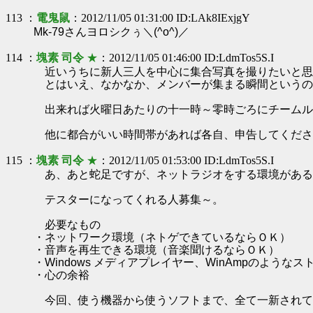
113 ：
電鬼鼠
：2012/11/05 01:31:00 ID:LAk8IExjgY
Mk-79さんヨロシクぅ＼(^o^)／
114 ：
塊素 司令
★
：2012/11/05 01:46:00 ID:LdmTos5S.I
近いうちに新人三人を中心に集合写真を撮りたいと思
とはいえ、なかなか、メンバーが集まる瞬間というの
出来れば火曜日あたりの十一時～零時ごろにチームル
他に都合がいい時間帯があれば各自、申告してくださ
115 ：
塊素 司令
★
：2012/11/05 01:53:00 ID:LdmTos5S.I
あ、あと蛇足ですが、ネットラジオをする環境がある
テスターになってくれる人募集～。
必要なもの
・ネットワーク環境（ネトゲできているならＯＫ）
・音声を再生できる環境（音楽聞けるならＯＫ）
・Windows メディアプレイヤー、WinAmpのような
・心の余裕
今回、使う機器から使うソフトまで、全て一新されて