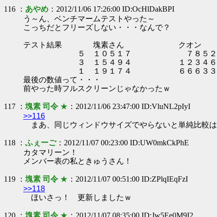
116 ：
あやめ
：2012/11/06 17:26:00 ID:OcHlDakBPI
う～ん、ベンチマームテストやった～
こっちだとフリーズしない・・・なんで？
テスト結果 塊素さん クオン
５ １０５１７ ７８５２
３ １５４９４ １２３４６
１ １９１７４ ６６６３３・・
最後の数値って・・・
前やった時フルスクリーンじゃなかったｗ
117 ：
塊素 司令
★
：2012/11/06 23:47:00 ID:VluNL2pIyI
>>116
まあ、同じウィンドウサイズでやらないと単純比較は
118 ：
ふぇーご
：2012/11/07 00:23:00 ID:UW0mkCkPhE
カタマリーン！
メンバー表の私ときゅうさん！
119 ：
塊素 司令
★
：2012/11/07 00:51:00 ID:ZPlqIEqFzI
>>118
ほいさっ！ 更新しましたｗ
120 ：
塊素 司令
★
：2012/11/07 08:35:00 ID:Jw5Ee0M9I2