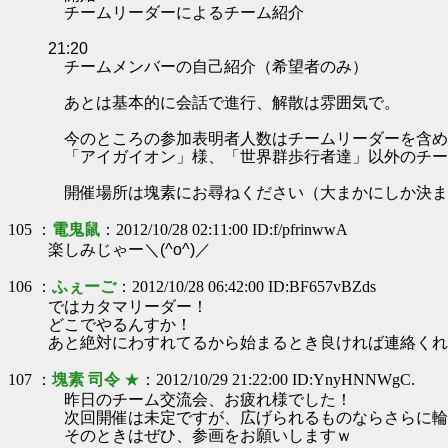
チームリーダーによるチーム紹介
21:20
チームメンバーの自己紹介（希望者のみ）
あとは基本的に会話で進行、解散は雰囲気で。
今のところの参加表明者人数はチームリーダーを含め
「アイガイオン」様、「世界群歩行者達」以外のチー
開催場所は塊素にお尋ねください（大まかにしか決ま
105 ：
電鬼鼠
：2012/10/28 02:11:00 ID:f/pfrinwwA
楽しみじゃー＼(^o^)／
106 ：
ふぇーご
：2012/10/28 06:42:00 ID:BF657vBZds
ではカタマリーダー！
どこでやるんすか！
あと絶対にわすれてるから始まるとき良ければ連絡くれ
107 ：
塊素 司令
★
：2012/10/29 21:22:00 ID:YnyHNNWgC.
昨日のチーム交流会、お疲れ様でした！
次回開催は未定ですが、広げられるものならさらに輪
そのときはぜひ、参画をお願いしますｗ