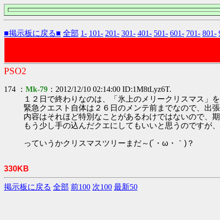
■掲示板に戻る■
全部
1-
101-
201-
301-
401-
501-
601-
701-
801-
PSO2
174 ：
Mk-79
：2012/12/10 02:14:00 ID:1M8tLyz6T.
１２日で終わりなのは、「氷上のメリークリスマス」を
緊急クエスト自体は２６日のメンテ前までなので、出張
内容はそれほど特別なことがあるわけではないので、期
もう少し手の込んだクエにしてもいいと思うのですが、
っていうかクリスマスツリーまだ～(´・ω・｀)？
330KB
掲示板に戻る
全部
前100
次100
最新50