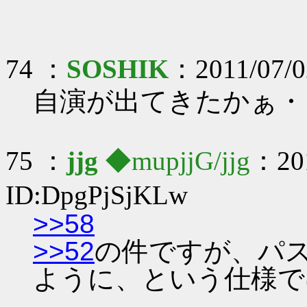
74 ：
SOSHIK
：2011/07/02
自演が出てきたかぁ・
75 ：
jjg
◆mupjjG/jjg
：201
ID:DpgPjSjKLw
>>58
>>52
の件ですが、パ
ように、という仕様で