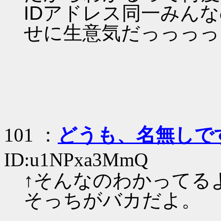
IDアドレス同一みん
せに生意気だっっっっ
101 ：
どうも、名無しで
ID:u1NPxa3MmQ
↑そんなのわかってる
そっちがバカだよ。