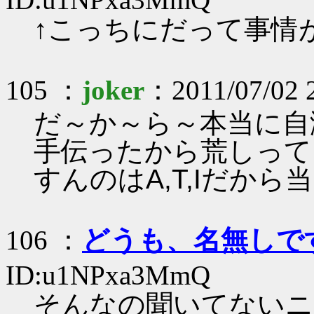
↑こっちにだって事情
105 ：
joker
：2011/07/02 
だ～か～ら～本当に自
手伝ったから荒しって
すんのはA,T,Iだから
106 ：
どうも、名無しで
ID:u1NPxa3MmQ
そんなの聞いてないニ