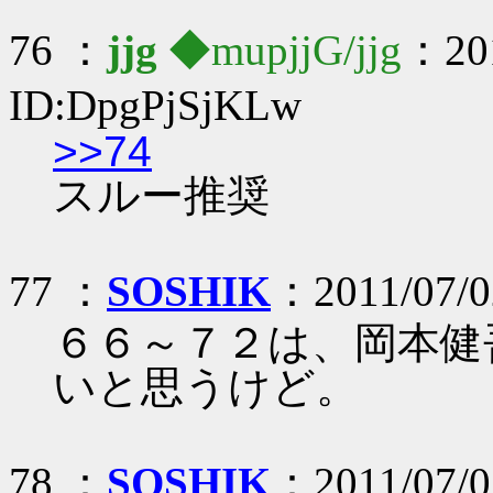
76 ：
jjg
◆mupjjG/jjg
：201
ID:DpgPjSjKLw
>>74
スルー推奨
77 ：
SOSHIK
：2011/07/0
６６～７２は、岡本健
いと思うけど。
78 ：
SOSHIK
：2011/07/0