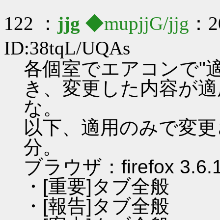
122 ：
jjg
◆mupjjG/jjg
：20
ID:38tqL/UQAs
各個室でエアコンで"
き、変更した内容が適
な。
以下、適用のみで変更
分。
ブラウザ：firefox 3.6.
・[重要]タブ全般
・[報告]タブ全般