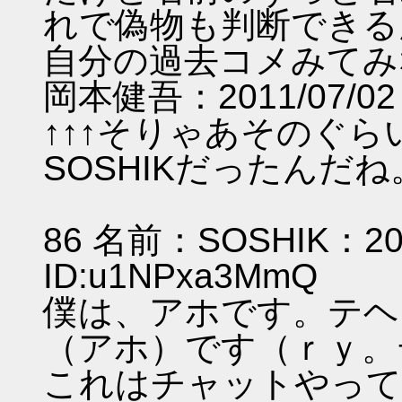
れで偽物も判断できる
自分の過去コメみてみ
岡本健吾：2011/07/02 1
↑↑↑そりゃあそのぐ
SOSHIKだった
86 名前：SOSHIK：2011
ID:u1NPxa3
僕は、アホです。テヘ
（アホ）です（ｒｙ。
これはチャットやって