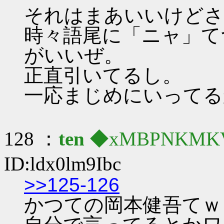
それはまあいいけどさ
時々語尾に「ニャ」て
がいいぜ。
正直引いてるし。
一応まじめにいってる
128 ：
ten
◆xMBPNKMK
ID:ldx0lm9Ibc
>>125-126
かつての岡本健吾てｗ