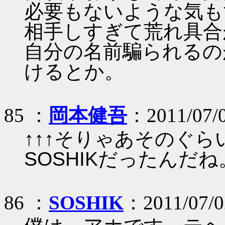
必要もないような気も
相手しすぎて荒れ具合
自分の名前騙られるの
けるとか。
85 ：
岡本健吾
：2011/07/
↑↑↑そりゃあそのぐ
SOSHIKだったんだね
86 ：
SOSHIK
：2011/07/0