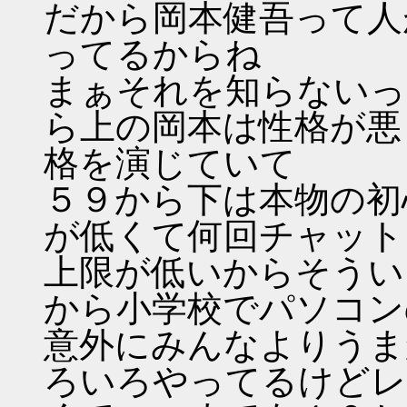
だから岡本健吾って人
ってるからね
まぁそれを知らないっ
ら上の岡本は性格が悪
格を演じていて
５９から下は本物の初
が低くて何回チャット
上限が低いからそうい
から小学校でパソコン
意外にみんなよりうま
ろいろやってるけどレ