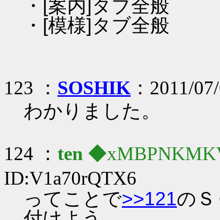
・[案内]タブ全般
・[模様]タブ全般
123 ：
SOSHIK
：2011/07/
わかりました。
124 ：
ten
◆xMBPNKMK
ID:V1a70rQTX6
ってことで
>>121
のＳ
付けよう