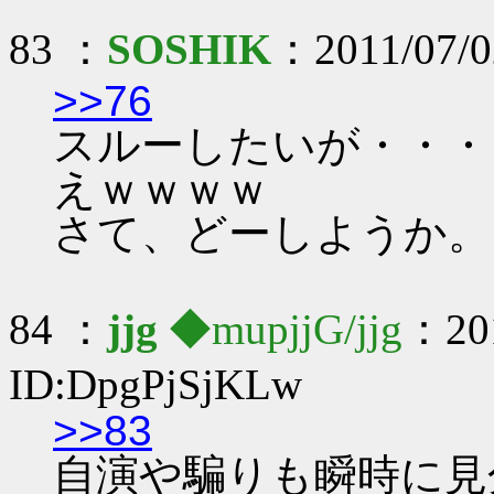
83 ：
SOSHIK
：2011/07/02
>>76
スルーしたいが・・・
えｗｗｗｗ
さて、どーしようか。
84 ：
jjg
◆mupjjG/jjg
：201
ID:DpgPjSjKLw
>>83
自演や騙りも瞬時に見