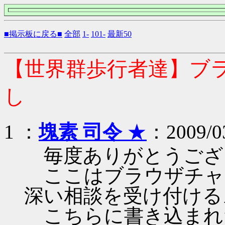
■掲示板に戻る■
全部
1-
101-
最新50
【世界群歩行者達】ブ
し
1 ：
塊素 司令
★
：2009/03
毎度ありがとうござ
ここはブラウザチャ
深い相談を受け付ける
こちらに書き込まれ