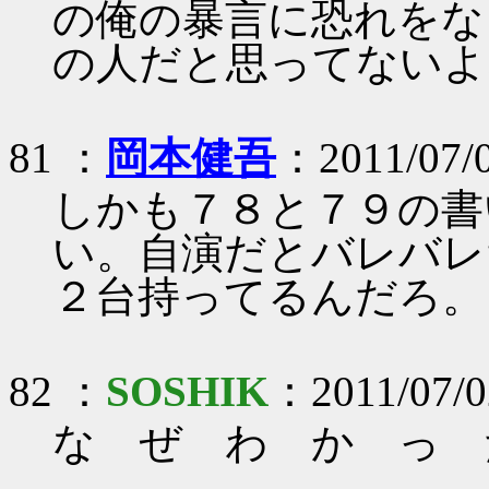
の俺の暴言に恐れをな
の人だと思ってないよ
81 ：
岡本健吾
：2011/07/
しかも７８と７９の書
い。自演だとバレバレだ
２台持ってるんだろ。
82 ：
SOSHIK
：2011/07/02
な ぜ わ か っ 