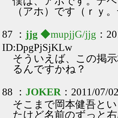
僕は、アホです。テヘ
（アホ）です（ｒｙ。
87 ：
jjg
◆mupjjG/jjg
：201
ID:DpgPjSjKLw
そういえば、この掲示
るんですかね？
88 ：
JOKER
：2011/07/02
そこまで岡本健吾とい
たけど名前のずっと右