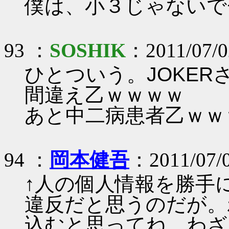
僕は、小３じゃないで
93 ：
SOSHIK
：2011/07/02
ひとついう。JOKER
間違え乙ｗｗｗｗ
あと中二病患者乙ｗｗ
94 ：
岡本健吾
：2011/07/
↑人の個人情報を勝手
違反だと思うのだが。
込むと思ってね。わざ