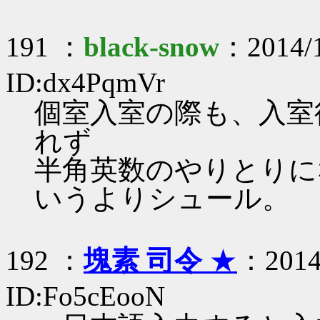
191 ：
black-snow
：2014/1
ID:dx4PqmVr
個室入室の際も、入室
れず
半角英数のやりとりに
いうよりシュール。
192 ：
塊素 司令
★
：2014/
ID:Fo5cEooN