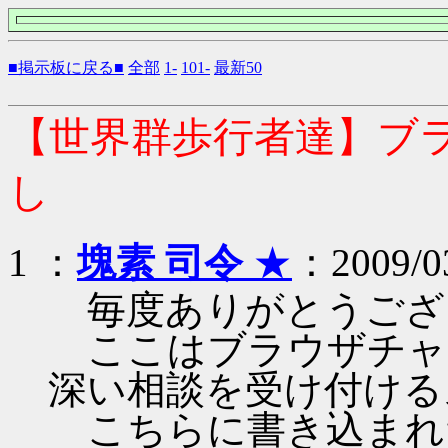
■掲示板に戻る■
全部
1-
101-
最新50
【世界群歩行者達】ブ
し
1 ：
塊素 司令
★
：2009/03
毎度ありがとうござ
ここはブラウザチャ
深い相談を受け付ける
こちらに書き込まれ